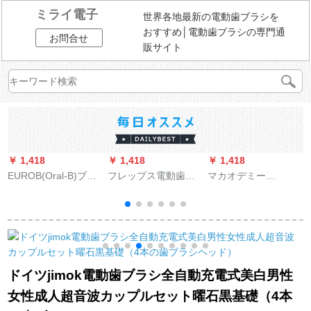
ミライ電子
世界各地最新の電動歯ブラシを
おすすめ│電動歯ブラシの専門通
お問合せ
販サイト
￥ 1,418
￥ 1,418
￥ 1,418
￥
EUROB(Oral-B)ブラ
フレップス電動歯ブ
マカオデミー
ウンEUROb子供用電
ラシヘッドはHX
(AODMA)M 1軟毛の
動歯ブラシアニメ子
3226/6730/6761等HX
子供用電動歯ブラシ
供用汎用自動車総動
9033/67標準3本入り
の音波式リニアモー
員ブラシヘッド*3本
です。
ターショックで、全
入り
身水洗いして歯のピ
ンク色を傷つけませ
圧
ドイツjimok電動歯ブラシ全自動充電式美白男性
ん。
女性成人超音波カップルセット曜石黒基礎（4本