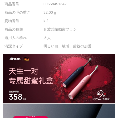
商品番号
69558451342
商品の毛の重さ
32.00 g
貨物番号
k 2
商品の種類
音波式振動歯ブラシ
適用人の群れ
大人
清潔タイプ
明るい白、敏感、歯茎の加護