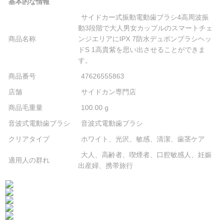
基本的な情報
サイドカー式振動電動歯ブラシ4高周波振
動3段階で大人男女カップルのスマートチェ
商品名称
ンジエリアにIPX 7防水デュポンブラシヘッ
ドS 1高貴紫を思い出させることができま
す。
商品番号
47626555863
店舗
サイドカン専門店
商品毛重量
100.00 g
音波式電動歯ブラシ
音波式電動歯ブラシ
クリアタイプ
ホワイト、光沢、敏感、清潔、歯茎ケア
大人、高齢者、喫煙者、口腔敏感人、妊娠
適用人の群れ
出産婦、携帯旅行