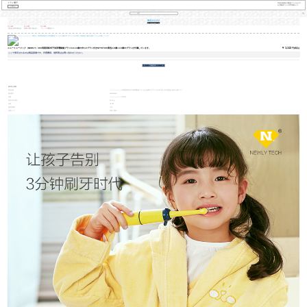
ミライ電子
世界各地最新の電動歯ブラシをおすす
め│電動歯ブラシの専門通販サイト
お問合せ
￥ 1,112
￥ 1,112
￥ 1,112
￥ 1,112
【景品】EUROB景品佳潔
雷威の手動で歯を洗う器
フレップス電動歯ブラシ
パナソニッ
士歯磨き40 g（単品では
の携帯式の歯の結石の水
HX 9924 HX 9903ダイヤモ
シ成人回転
ない）
の歯の線の家庭用口腔の
ンド亮白能型充電式成人
全身水洗い
歯の洗歯機RL-412空の青
音波式振動歯ブラシ15種
トで綺麗な色E
いです。
類カスタムモデルHX
VP 405を
9954/52浪漫星空藍
￥ 1,112
円(税込)
ニューミュージック（NEWLY）360両面回転式子供用電動歯ブラシ3-6-14歳の中に2ブラシ付きNYYO 500黄色3-6歳+3-6歳のブラシが付属しています。
ここで表示されるのは商品原価です。代理費用、送料等はお問い合わせください。
基本的な情報
商品名称
ニューミュージック360両面回転式子供用電動歯ブラシ3-6-14歳内に2ブラシ付きNY 500 NY 500黄色3-6歳+3-6歳ブラシ
商品番号
53879613167
店舗
ニューミュージック専門店
商品の毛の重さ
60.00 g
品番
NY 500
適用対象者
子供
清潔タイプ
清潔、敏感