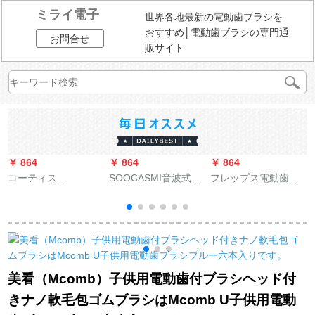
ミライ電子
世界各地最新の電動歯ブラシを
おすすめ│電動歯ブラシの専門通
お問合せ
販サイト
￥ 864
￥ 864
￥ 864
￥
コーティス
SOOCASMI音波式電
フレップス電動歯ブ
E
（KEDISI）子供用電
動歯ブラシヘッド汎
ラシ大人充電式歯ブ
動歯ブラシ音波式振
用洗浄タイプブラシX
ラシ全身洗浄深さ歯
シ
動スマート充電怠け
3型プラチナブラック
切れダイヤモンドク
者軟毛防水ベビー全
アップグレード版X 1
リアシリーズHX
自動歯ブラシ6-12-16
型青春版歯ブラシヘ
9312/02ゴールドドリ
4
歳青
ッド2本がSOOCAS汎
ル充電旅行箱+充電グ
美看（Mcomb）子供用電動歯付ブラシヘッド付
用クリーンタイプの
ラス
きナノ軟毛包ゴムブラシはMcomb U子供用電動
電動歯ブラシヘッド