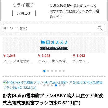
ミライ電子
世界各地最新の電動歯ブラシを
おすすめ│電動歯ブラシの専門通
お問合せ
販サイト
￥ 1,043
￥ 1,043
￥ 1,043
￥
フレップス電動歯ブ
V-white二世代の電動
ブラウン
浦
ラシ成人音波式振動
歯ブラシは大人が怠
EUROB(Oralb)電動歯
（歯ブラシケース
け者を深く愛してい
ブラシ大人2 D音波式
付）3つのモードの健
ます。全自動歯ブラ
振動防水歯ブラシ(明
康維持歯茎HX
シスマート音波式歯
るい白タイプのブラ
6857/20-2本のブラシ
掃除機の充電式の柔
シを含む*3)D 12
を持参します。
らかい毛と黒い粉の
舒客(Saky)電動歯ブラシSAKY成人口腔ケア音波
カップル2本です。
式充電式振動歯ブラシ防水G 3211(白)