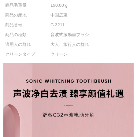
商品毛重量
190.00 g
商品の産地
中国広東
商品番号
G 3211
商品の種類
音波式振動歯ブラシ
適用人の群れ
大人、旅行人の群れ
クリーンタイプ
クリーン