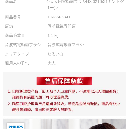
商品名
シ大人用電動歯ブラシHX 3216/31ミントグ
リーン
商品番号
1048563341
店舗
優浦電気専門店
商品毛重量
1.1 kg
音波式電動歯ブラシ
音波式電動歯ブラシ
クリアタイプ
明るい白
適用人の群れ
大人