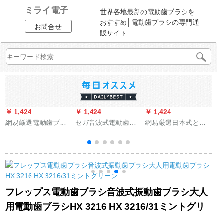
ミライ電子
世界各地最新の電動歯ブラシを
おすすめ│電動歯ブラシの専門通
お問合せ
販サイト
￥ 1,424
￥ 1,424
￥ 1,424
￥
網易厳選電動歯ブラ
セガ音波式電動歯ブ
網易厳選日本式と風
シ日本式と風音波式
ラシ親民用（海の
音波式電動歯ブラシ
（
カップル充電式音波
青）
大人充電式音波式振
A
式振動歯ブラシアッ
動歯ブラシ白ブラシ2
プグレードモデルの
本セット
面白いバージョン-パ
ールホワイト
フレップス電動歯ブラシ音波式振動歯ブラシ大人
用電動歯ブラシHX 3216 HX 3216/31ミントグリ