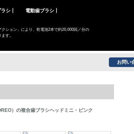
ブラシ丨
電動歯ブラシ丨
ョン」により、乾電池2本で約20,000回／分の
ります。
お問い
OREO）の複合歯ブラシヘッドミニ・ピンク