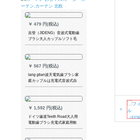
￥
479 円(税込)
吉登（JIDENG）音波式電動歯
ブラシ大人カップルソフト毛
自動歯ブラシ非充電桜粉-高配
6段位-8ブラシヘッド
￥
567 円(税込)
lang gtian波天電気歯ブラシ家
庭カップルは充電式音波式自
動歯ブラシ軟毛防水ミルクホ
ワイト配合スマートタイプ-3
段+4ブラシヘッド+ブラッシ
ングヘッド
￥
1,592 円(税込)
<
ドイツ歯道Teeth Road大人用
電動歯ブラシ充電式家庭用軟
毛防水音波式カップルセット
インテリジェント超自動歯ブ