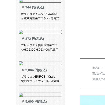
ラシG 3ミルクパウダー
￥
944 円(税込)
オランダアイユAPI YOO成人
音波式電動歯ブラシP 7充電式
震動歯ブラシカップルタイプ
男女兼用全身水洗いOPENAが
黒のブラシヘッド(3本入り)大
人の服を代弁します。
￥
872 円(税込)
フレップス子供用振動歯ブラ
シHX 6320 HX 6340軟毛児用
ブラシHX 6032ミニタイプの2
つのセットです。歯ブラシと
合わせてください。
￥
2,064 円(税込)
商品の毛の
ブラウロンEUROB（Oralb）
適用人の
電動歯ブラシ大人3 D音波式振
動家庭用歯ブラシ（ブラシ付
*2）Pro 600 plus魅力紫
￥
5,600 円(税込)