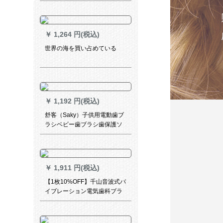
複合シリカゲル音波式電動歯
ブラシISSAmini 2マンゴー黄
￥
1,264 円(税込)
世界の海を買い占めている
￥
1,192 円(税込)
舒客（Saky）子供用電動歯ブ
ラシベビー歯ブラシ歯保護ソ
フト音波式電動歯ブラシb 32
シリーズアメリカリーダー
（全部で4本のオリジナルブラ
シヘッド、1本の60 g子供用歯
￥
1,911 円(税込)
磨き粉）
【1枚10%OFF】千山音波式バ
イブレーション電気歯科ブラ
シィ充電式全自動成人スマル
トホートカードケースQ 8単品
強力クレアプラーバッグ