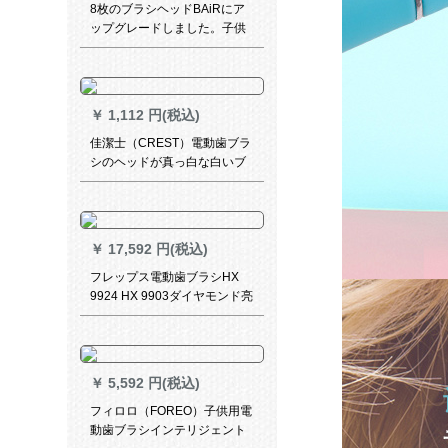
8枚のブラシヘッドBAiRにア
ップグレードしました。子供
用電動歯ブラシの音波式振動
式の充電式防水ソフトブラシ
の毛圧は3-6-12歳K 3緑色で
す。
￥
1,112 円(税込)
佳潔士（CREST）電動歯ブラ
シのヘッドが真っ白な白いブ
ラシに交換します。ブラシの
交換はヨーロッパ原装輸入SR
32です。
￥
17,592 円(税込)
フレップス電動歯ブラシHX
9924 HX 9903ダイヤモンド亮
白能型充電式成人音波式振動
歯ブラシ15種類カスタムモデ
ルHX 9954/52浪漫星空藍
￥
5,592 円(税込)
フィロロ（FOREO）子供用電
動歯ブラシインテリジェント