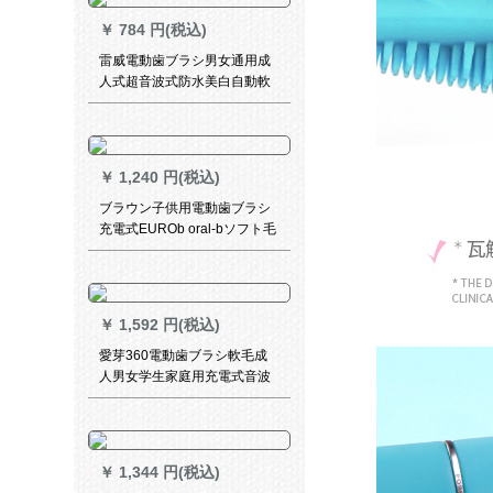
￥
784 円(税込)
雷威電動歯ブラシ男女通用成
人式超音波式防水美白自動軟
毛歯ブラシ充電スマート家庭
用Rlway-1321真珠ホワイト*3
ブラシ
￥
1,240 円(税込)
ブラウン子供用電動歯ブラシ
充電式EUROb oral-bソフト毛
歯ブラシの替えができます。3
歳と12歳の自動車総動員タイ
プの歯ブラシです。
￥
1,592 円(税込)
愛芽360電動歯ブラシ軟毛成
人男女学生家庭用充電式音波
式防水自動知能T 1標準セット
（2本のブラシを含む）
￥
1,344 円(税込)