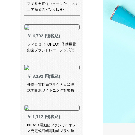
アメリカ直送フュースPhilipps
エア歯茎のピンク版HX
8332/12
￥
4,792 円(税込)
フィロロ（FOREO）子供用電
動歯ブラシトレーニング式低
周波振動音波式歯ブラシIssa
Mikro LunaルナミックIssa
Mikro・海軍藍
￥
3,192 円(税込)
佳潔士電動歯ブラシ大人音波
式美白ホワイトニング旗艦版
充電式防水自動歯ブラシS 411
星空灰
￥
1,112 円(税込)
NEWLY電動歯ブラシワイヤレ
ス充電式回転電動歯ブラシ防