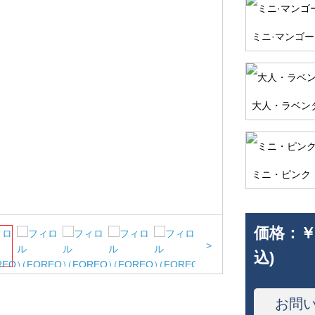
ミニ·マンゴー
大人・ラベン
ミニ・ピンク
価格：
￥
>
込)
お問