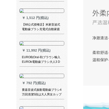
水カップル歯ブラシ2ブラシヘ
ッドNY 601海洋ブルーNY
601
￥
1,512 円(税込)
【MI公式授権店】米家音波式
電動歯ブラシ充電式自動家庭
用軟毛子供インテリジェント
歯ブラシヘッドMI電動歯ブラ
シ収納ケース&歯条棒
￥
11,992 円(税込)
EUROB(Oral-B)ブラウン輸入
EUROb電動歯ブラシ大人3 D
充電歯ブラシブルートゥース
スマートibriush 8000 plusシ
ルバー+シルバー(プレゼント)
￥
792 円(税込)
賽嘉音波式振動電動歯ブラシ4
万回清潔5段は大人男女カップ
ルのスマート交換区に注意し
てIPX 7防水ソフトブラシヘッ
ドE 5少女粉に調整できます。