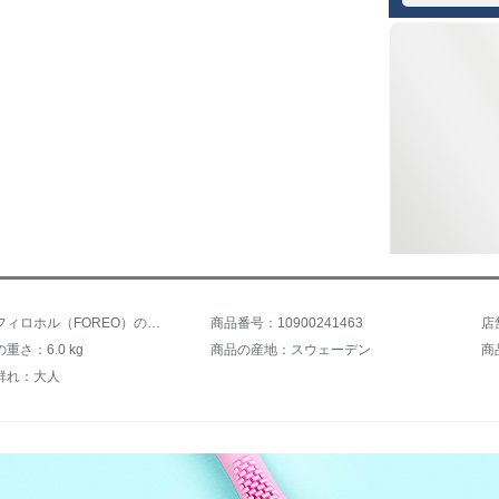
商品名：フィロホル（FOREO）の複合歯ブラシヘッドミニ・ピンク
商品番号：10900241463
店
重さ：6.0 kg
商品の産地：スウェーデン
商
群れ：大人