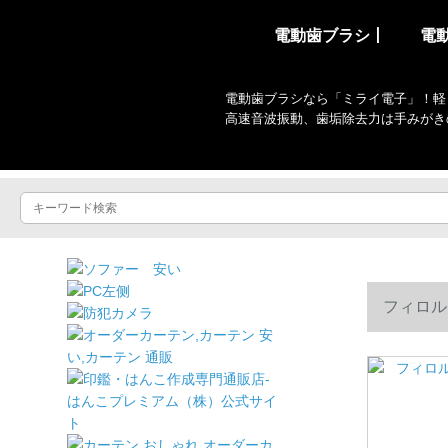
電動歯ブラシ丨
電
電動歯ブラシなら「ミライ電子」！軽
高速音波振動、歯垢除去力は手みがき
フィロル