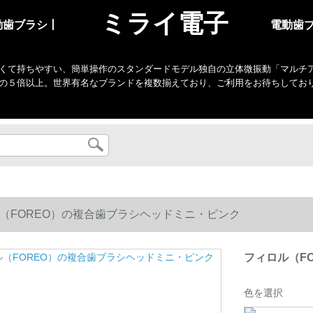
ミライ電子
動歯ブラシ丨
電動歯
くて持ちやすい、簡単操作のスタンダードモデル独自の立体微振動「マルチアクシ
の５倍以上。世界有名なブランドを複数揃えており、ご利用をお待ちしてお
（FOREO）の複合歯ブラシヘッドミニ・ピンク
フィロル（F
色を選択