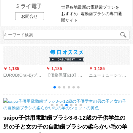
ミライ電子
世界各地最新の電動歯ブラシを
おすすめ│電動歯ブラシの専門通
お問合せ
販サイト
￥ 1,185
￥ 1,185
￥ 1,185
￥
EUROB(Oral-B)ブラ
【価格保証618】
ニューミュージック
ウンEUROb成人電動
doxo多ヒル音波式電
の子供用電動歯ブラ
歯ブラシ輸入充電式3
動歯ブラシ大人充電
シ回転式3-6-12歳の
D歯ブラシD 16/P 600
式振動歯ブラシソフ
デュポンの柔らかい
3 D D D 16ブルー*4
ト毛カップル自動歯
毛の子供の電動歯ブ
種類のブラシヘッド
ブラシ防水D 5 Sブル
ラシNY500 C青い3-6
ー
歳
saipo子供用電動歯ブラシ3-6-12歳の子供学生の
男の子と女の子の自動歯ブラシの柔らかい毛の羊