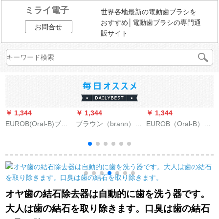
ミライ電子
世界各地最新の電動歯ブラシを
おすすめ│電動歯ブラシの専門通
お問合せ
販サイト
￥ 1,344
￥ 1,344
￥ 1,344
￥
EUROB(Oral-B)ブラ
ブラウン（brann）ド
EUROB（Oral-B）ブ
吉
ウンEUROb子供用電
イツのブラウン
ラウDB 4510 k子供用
動歯ブラシアニメ子
EUROOralB電動歯ブ
電動歯ブラシ2分振動
供用汎用自動車総動
ラシヘッド電動交換
注意ディズニーキャ
員ブラシヘッド*3本
歯ブラシ大人歯ブラ
ラクターの子供用ブ
入り
シヘッドEB 20-8+2ダ
ラシヘッド2本セット
ブルクリーンタイプ
【直下10元】
オヤ歯の結石除去器は自動的に歯を洗う器です。
10本
大人は歯の結石を取り除きます。口臭は歯の結石