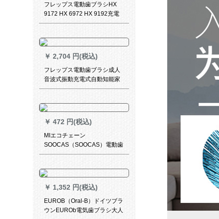
フレップス電動歯ブラシHX
9172 HX 6972 HX 9192充電
音式振動歯ブラシスマート記
憶HX 9182(無ブラシ消毒器)
￥
2,704 円(税込)
フレップス電動歯ブラシ成人
音波式振動充電式自動知能家
庭用の2分間スマートタイム全
身防水HX 3216カップルセッ
トグリーン+水色
￥
472 円(税込)
MIエコチェーン
SOOCAS（SOOCAS）電動歯
ブラシヘッドデュポン軟毛子
供歯ブラシヘッドレモンイエ
ロー
￥
1,352 円(税込)
EUROB（Oral-B）ドイツブラ
ウンEUROb電気歯ブラシ大人