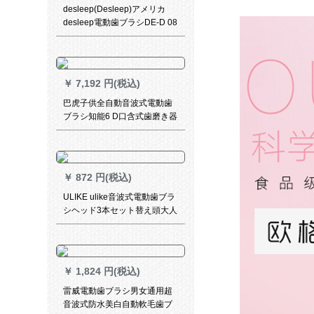
desleep(Desleep)アメリカ
desleep電動歯ブラシDE-D 08
超音波式振動歯ブラシサクラ
パウダー
￥
7,192 円(税込)
巴虎子供全自動音波式電動歯
ブラシ知能6 D口含式歯磨き器
怠け者歯ブラシ震えネット赤
赤ちゃん歯ブラシ子供茶色(2-
6歳)
￥
872 円(税込)
ULIKE ulike音波式電動歯ブラ
シヘッド3本セット替え頭大人
用ソフト毛歯ブラシヘッド白
紫3本セット
￥
1,824 円(税込)
雷威電動歯ブラシ男女通用超
音波式防水美白自動軟毛歯ブ