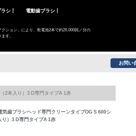
ブラシ丨
電動歯ブラシ丨
ョン」により、乾電池2本で約20,000回／分の
ります。
お問い
（2本入り）3 D専門タイプA 1赤
N電気歯ブラシヘッド専門クリーンタイプOG S 600シ
り）3 D専門タイプA 1赤