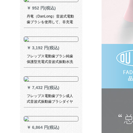
￥
952 円(税込)
丹竜（DanLong）音波式電動
歯ブラシを使用して、非充電
式スマート防水カップル歯ブ
ラシを使用しています。
￥
3,192 円(税込)
フレップス電動歯ブラシ純歯
保護型充電式音波式振動水洗
い自動歯ブラシHX 6809/02
￥
7,432 円(税込)
フレップス電動歯ブラシ成人
式音波式振動歯ブラシダイヤ
モンド・明るい白タイプの5つ
の歯のパターンHX 9352/04魅
力的なブラックダイヤモンド
￥
6,864 円(税込)