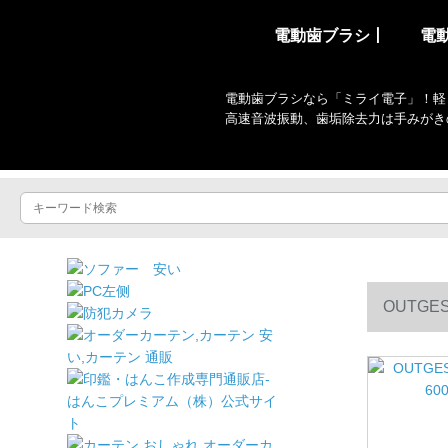
電動歯ブラシ丨
電
電動歯ブラシなら「ミライ電子」！軽
高速音波振動、歯垢除去力は手みがき
OUTG