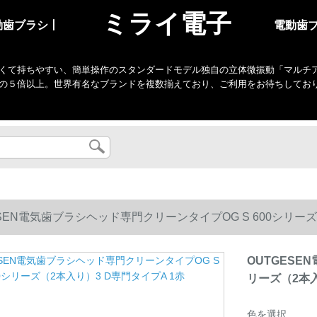
ミライ電子
動歯ブラシ丨
電動歯
くて持ちやすい、簡単操作のスタンダードモデル独自の立体微振動「マルチアクシ
の５倍以上。世界有名なブランドを複数揃えており、ご利用をお待ちしてお
ESEN電気歯ブラシヘッド専門クリーンタイプOG S 600シリーズ
OUTGESE
リーズ（2本入
色を選択