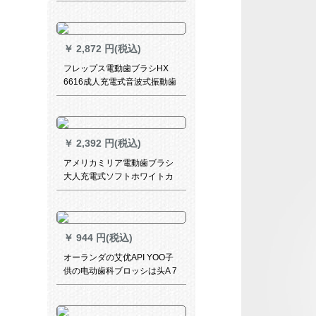
2 D音波式家庭用充電式防水回
転自動歯ブラシD 12入門タイ
プ（3ブラシ付）
￥
2,872 円(税込)
フレップス電動歯ブラシHX
6616成人充電式音波式振動歯
ブラシHX 6730アップグレー
ド歯茎ケアタイプインテリジ
ェントホワイト（ブラシ*2+歯
ブラシケース付き）HX
￥
2,392 円(税込)
6616/50
アメリカミリア電動歯ブラシ
大人充電式ソフトホワイトカ
ップル歯ブラシ音波振動自動
歯ブラシY 1少女粉限定版
￥
944 円(税込)
オーランダの艾优API YOO子
供の电动歯科ブロッシは头A 7
をここにします。最初の3冊は
独立して包装します。