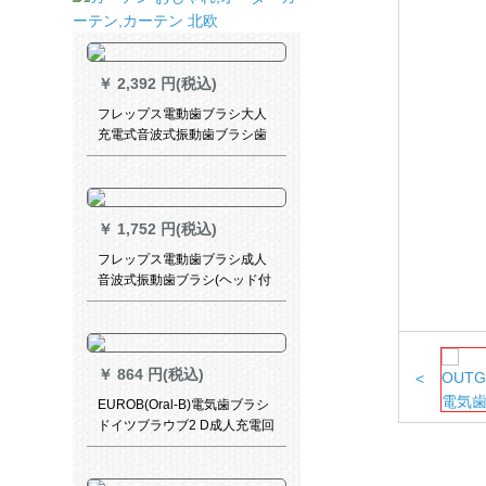
￥
2,392 円(税込)
フレップス電動歯ブラシ大人
充電式音波式振動歯ブラシ歯
の汚れを除去します。31000/
分振動数HX 6215/29清新緑
￥
1,752 円(税込)
フレップス電動歯ブラシ成人
音波式振動歯ブラシ(ヘッド付
*2)インテリジェントホワイト
歯茎加護タイプ3226 HX
3226/41歯肉加護タイプ桜粉
￥
864 円(税込)
<
EUROB(Oral-B)電気歯ブラシ
ドイツブラウブ2 D成人充電回
転式歯ブラシクリアアップグ
レード版D 12クリアパープル