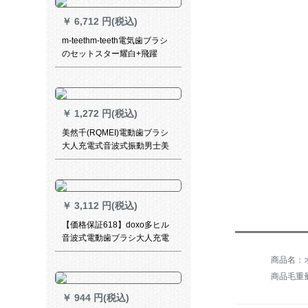
￥
6,712 円(税込)
m-teethm-teeth電気歯ブラシ
のセットスター耀白+飛躍
￥
1,272 円(税込)
美然千(RQMEI)電動歯ブラシ
大人充電式音波式振動男士美
白歯ブラシ自動軟毛カップル
セットピンク-標準版
￥
3,112 円(税込)
【価格保証618】doxo多ヒル
音波式電動歯ブラシ大人充電
式振動歯ブラシ柔らかい毛カ
商品名：
ップル自動歯ブラシ防水D 5 S
商品毛重量：
カップルセット
￥
944 円(税込)