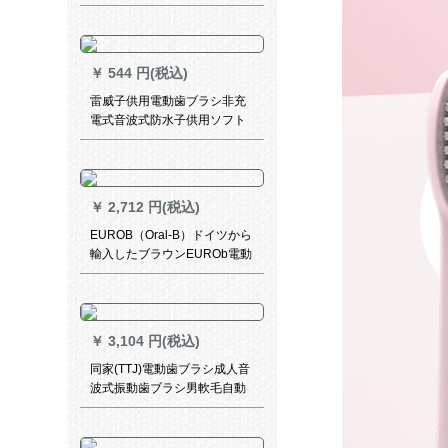
ラシ充電インテリジェント家
庭用1321種セット(3本入り)
￥
544 円(税込)
雷威子供用電動歯ブラシ非充
電式音波式防水子供用ソフト
歯ブラシ3-6-12歳RL-314電池
タイプ霊動緑(1つの本体+3つ
のブラシ)
￥
2,712 円(税込)
EUROB（Oral-B）ドイツから
輸入したブラウンEUROb電動
歯ブラシ大人3 D充電式回転歯
ブラシP 2000スカイブルー
￥
3,104 円(税込)
同家(TTJ)電動歯ブラシ成人音
波式振動歯ブラシ男軟毛自動
歯ブラシ女充電式電動歯ブラ
シカップルセット2本T 9 P黒/
金配TT 903