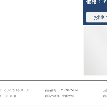
価格：
￥
お問
オーゲルソンAシリーズ
商品番号：52569105474
100.00 g
商品の産地：中国大陸
商