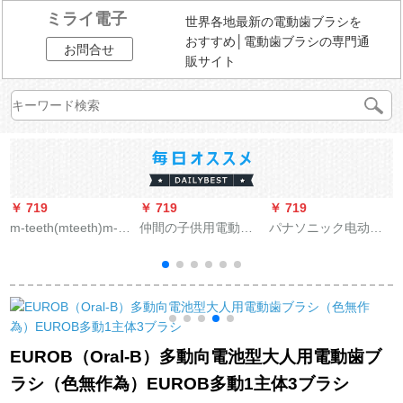
ミライ電子
世界各地最新の電動歯ブラシを
おすすめ│電動歯ブラシの専門通
お問合せ
販サイト
￥ 719
￥ 719
￥ 719
￥
m-teeth(mteeth)m-
仲間の子供用電動歯
パナソニック电动パ
teeth電動歯ブラシヘ
ブラシデュポン軟毛
ンチ口腔清洁家庭用
ッドの柔らかい毛3本
防水赤ちゃん自動歯
洗牙器水歯列清洁
を交換して、服を交
ブラシ回転式家庭用
EW-DJ 10-W
換して極純/柔らかい
子供用音楽歯ブラシ
純潔/純正型の原装規
口腔ケアUSB充電式3
格品の皓月白*3に適
歳6歳12歳浅青
EUROB（Oral-B）多動向電池型大人用電動歯ブ
用します。
ラシ（色無作為）EUROB多動1主体3ブラシ