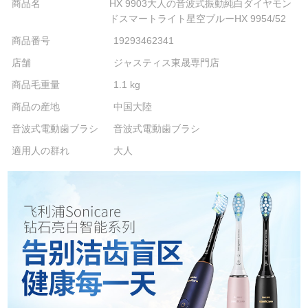
商品名
HX 9903大人の音波式振動純白ダイヤモン
ドスマートライト星空ブルーHX 9954/52
商品番号
19293462341
店舗
ジャスティス東晟専門店
商品毛重量
1.1 kg
商品の産地
中国大陸
音波式電動歯ブラシ
音波式電動歯ブラシ
適用人の群れ
大人