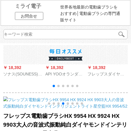
ミライ電子
世界各地最新の電動歯ブラシを
おすすめ│電動歯ブラシの専門通
お問合せ
販サイト
￥ 18,392
￥ 18,392
￥ 18,392
￥
ソナス(SOUNESS)電
API YOOオランダア
フレップスダイヤモ
気歯ブラシ大人用ス
イアンギフト男女セ
ンドシリーズ電気歯
マート充電式超音波
ット大人防水電気歯
ブラシ大人充電式音
式防水歯ブラシ竹炭
ブラシ洗顔器痩顔器
波式美白歯ブラシパ
軟毛ビジネスプレゼ
顔器フェイスマッサ
ープル
ントモデルカップル
ージ器歯磨き粉洗面
の日の贈り物箱に
プレゼントセットセ
フレップス電動歯ブラシHX 9954 HX 9924 HX
は、深い海青が入っ
ット(電気歯ブラシ
9903大人の音波式振動純白ダイヤモンドインテリ
ています。
*2+歯磨き粉*2)