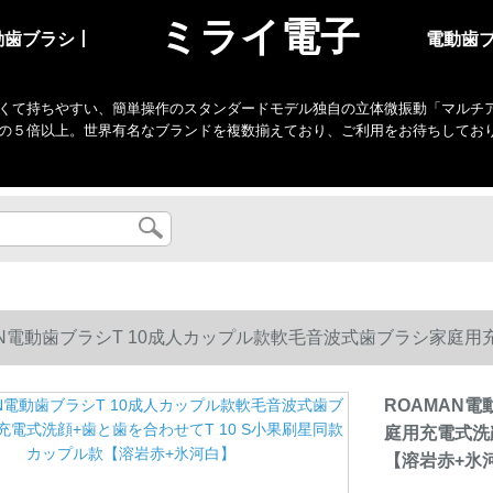
ミライ電子
動歯ブラシ丨
電動歯
くて持ちやすい、簡単操作のスタンダードモデル独自の立体微振動「マルチアクシ
の５倍以上。世界有名なブランドを複数揃えており、ご利用をお待ちしてお
AN電動歯ブラシT 10成人カップル款軟毛音波式歯ブラシ家庭用充
溶岩赤+氷河白】
ROAMAN
庭用充電式洗
【溶岩赤+氷