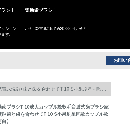
ブラシ丨
電動歯ブラシ丨
ョン」により、乾電池2本で約20,000回／分の
ります。
お問い
電式洗顔+歯と歯を合わせてT 10 S小果刷星同款カ
電動歯ブラシT 10成人カップル款軟毛音波式歯ブラシ家
顔+歯と歯を合わせてT 10 S小果刷星同款カップル款
河白】