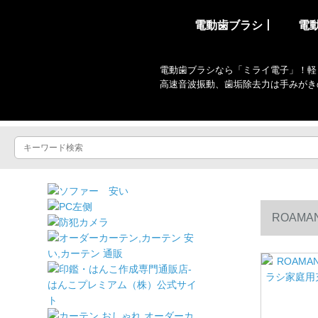
電動歯ブラシ丨
電
電動歯ブラシなら「ミライ電子」！軽
高速音波振動、歯垢除去力は手みがき
ROAM
ップル款【