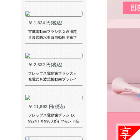
智控機芯成人歯ブラシインテ
リジェントカップル電動歯ブ
ラシ2ブラシと高貴黒
￥
1,824 円(税込)
雷威電動歯ブラシ男女通用超
音波式防水美白自動軟毛歯ブ
ラシ充電インテリジェント家
庭用1321種セット(3本入り)
￥
2,632 円(税込)
フレップス電動歯ブラシ大人
充電式音波式振動歯ブラシイ
ンテリジェント歯科HX 6730
HX 6761ピンクHX
6761/03（2パターン）
￥
11,992 円(税込)
フレップス電動歯ブラシHX
9924 HX 9903ダイヤモンド亮
白能型充電式成人音波式振動
歯ブラシHX 9903/42プラチナ
グレー-旅行収納ケース充電グ