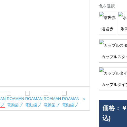
色を選択
溶岩赤
氷
カップルスタ
カップルタイ
>
価格：
￥
込)