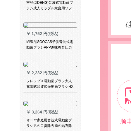
吉登(JIDENG)音波式電動歯ブ
ラシ成人カップル家庭用ソフ
ト毛充電自動歯ブラシ充電
式-6段位-2ブラシヘッド--ホワ
イト
￥
1,752 円(税込)
MI製品SOOCAS子供音波式電
動歯ブラシAPP趣味教育圧力
即感知家庭旅行携帯防水
￥
2,232 円(税込)
フレップス電動歯ブラシ大人
充電式音波式振動歯ブラシHX
6512軟毛清洁歯歯歯歯防水ク
リーナー歯結石HX 6512
￥
3,264 円(税込)
オーヤ家庭用音波式電動歯ブ
ラシ男の口臭除去歯の結石除