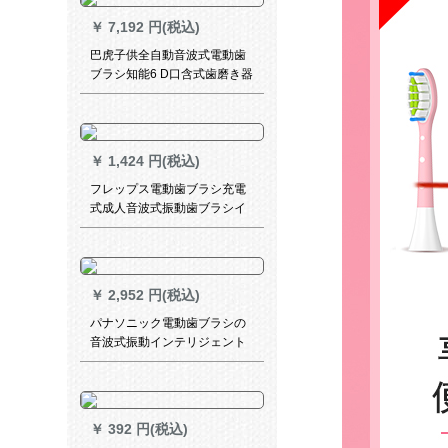
ラス
￥
7,192 円(税込)
巴虎子供全自動音波式電動歯
ブラシ知能6 D口含式歯磨き器
怠け者歯ブラシ震えネット赤
赤ちゃん歯ブラシ子供ピンク
(2-6歳)
￥
1,424 円(税込)
フレップス電動歯ブラシ充電
式成人音波式振動歯ブラシイ
ンテリジェントホワイト歯HX
3216/01
￥
2,952 円(税込)
パナソニック電動歯ブラシの
音波式振動インテリジェント
タイミング充電ソフト家庭用
大人D 712 EW-DM 712 K 405
黒
￥
392 円(税込)