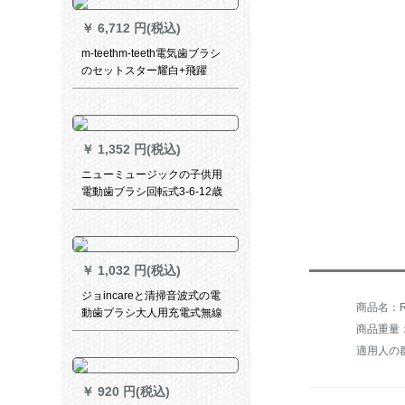
（通用型）3本セット
￥
6,712 円(税込)
m-teethm-teeth電気歯ブラシ
のセットスター耀白+飛躍
￥
1,352 円(税込)
ニューミュージックの子供用
電動歯ブラシ回転式3-6-12歳
のデュポンの柔らかい毛の子
供の電動歯ブラシNY500 C青
い3-6歳
￥
1,032 円(税込)
ジョincareと清掃音波式の電
商品名：RO
動歯ブラシ大人用充電式無線
商品重量：5
音波式振動自動知能タイミン
グ防水亮白軟毛カップル白
適用人の
（全部で4本のブラシ＋旅行
箱）
￥
920 円(税込)