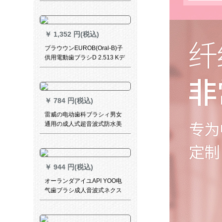
去器振動クリーナーカップル
歯ブラシ大人全自動美歯マジ
ックホワイト+美歯セット口腔
鏡
￥
1,352 円(税込)
ブラウウンEUROB(Oral-B)子
供用電動歯ブラシD 2.513 Kデ
ィズニーキャラクター感応式
充電プリンセスタイプ
￥
784 円(税込)
雷威の电动歯科ブラシィ男女
通用の成人式超音波式防水美
白自动软毛歯ブラシ充电ステ
マ家庭用1321项-绅士黒*3
￥
944 円(税込)
オーランダアイユAPI YOO电
气歯ブラシ成人音波式ネクス
トレッド限定版赤Sソフト防水
充电式男女兼用SUP大人SUP
大人SUP大人SUPグラシ(3