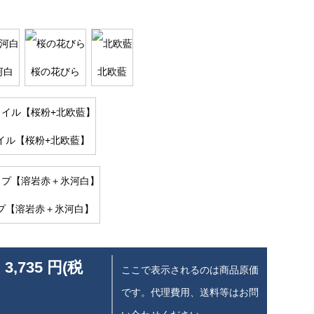
河白
桜の花びら
北欧藍
イル【桜粉+北欧藍】
プ【溶岩赤＋氷河白】
 3,735 円(税
ここで表示されるのは商品原価
です。代理費用、送料等はお問