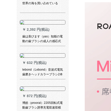
世界の海を買い占めている
￥
2,392 円(税込)
歯は喜びます（yas）知能の電
動の歯ブラシの成人の感応式
の充電の音波式の振動の美白
の歯のマルチモードは歯にし
みこんで黄色を選んで歯の器
にプレゼントします優雅で白
￥
632 円(税込)
いです。
lebond（Lebond）音波式電気
歯磨きヘッドカラーブラシ2本
セット（本ブランドは大人用
電動歯ブラシ共通）
￥
872 円(税込)
博皓（prooral）2205回転式電
動歯ブラシ誘導充電双速双模