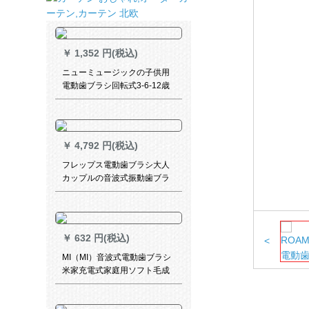
￥
1,352 円(税込)
ニューミュージックの子供用
電動歯ブラシ回転式3-6-12歳
のデュポンの柔らかい毛の子
供の電動歯ブラシNY500 Cピ
ンク7-14歳
￥
4,792 円(税込)
フレップス電動歯ブラシ大人
カップルの音波式振動歯ブラ
シ健康ケア歯茎（歯ブラシケ
ース付）HX 6857/20-ブラシ2
本付
￥
632 円(税込)
<
MI（MI）音波式電動歯ブラシ
米家充電式家庭用ソフト毛成
人スマート口腔洗浄電動歯ブ
ラシ米家電動歯ブラシヘッド