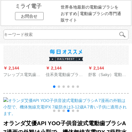
ミライ電子
世界各地最新の電動歯ブラシを
おすすめ│電動歯ブラシの専門通
お問合せ
販サイト
￥ 2,144
￥ 2,144
￥ 2,144
￥
フレップス電気歯ブ
佳禾美電動歯ブラシ
舒客（Saky）電動歯
ラシ大人用HX
男女家庭用非充電式
ブラシSAKY成人音波
6213/HX 6263/HX
軟毛全自動防水カッ
式電動歯ブラシg 22
6223紫HX 6263/62-3
プル音波式歯ブラシ
セットSAKY酵素美白
ブラシヘッドセット
パールホワイト（全
歯磨き粉益生菌歯磨
部で2本のオリジナル
き粉救いは白い本体
ブラシ）
+4本のブラシヘッド
+1本の20 g液体歯磨
オランダ艾優API YOO子供音波式電動歯ブラシA
き+歯磨きセット