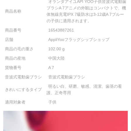
オランダアイユAPI YOO子供音波式電動歯
ブラシA 7アニメの外観はコンパクトで、機
商品名称
体無線充電IPX 7級防水は3-12歳A 7ブルー
の子供に適用されます。
商品番号
16543887261
店舗
AppliYooフラッグシップショップ
商品の毛の重さ
102.00 g
商品の産地
中国大陸
貨物番号
A 7
音波式電動歯ブラシ
音波式電動歯ブラシ
明るい白、研磨、敏感、清潔、歯茎の看
きれいにするタイプ
護、正奇専用
適用対象者
子供