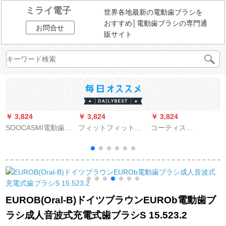
ミライ電子
世界各地最新の電動歯ブラシを
おすすめ│電動歯ブラシの専門通
お問合せ
販サイト
￥ 3,824
￥ 3,824
￥ 3,824
￥
SOOCASMI電動歯ブ
フィットフィットフ
コーティス
ラシ大人音波式充電
ィットフィットフィ
（KEDISI）音波式電
（
式ソフト毛歯ブラシ
ットフィット式電動
動歯ブラシ大人カッ
ヘッド男女カップル
歯ブラシヘッドHX
プル充電怠け者男性
スマート振動全身水
012は、HX 1610 HX
女性の軟毛全自動歯
シ
洗口腔ケア携帯旅行
1620 HX 1630に対応
ブラシ美白スマート
セットSOOCAS音波
しています。
アイボリーホワイト
EUROB(Oral-B)ドイツブラウンEUROb電動歯ブ
式歯ブラシX 3タイプ
[8ブラシヘッド+携帯
ラシ成人音波式充電式歯ブラシS 15.523.2
（少女ピンクゴール
ケース]