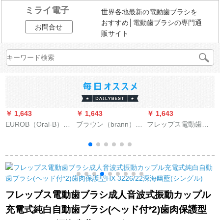
ミライ電子
世界各地最新の電動歯ブラシを
おすすめ│電動歯ブラシの専門通
お問合せ
販サイト
￥ 1,643
￥ 1,643
￥ 1,643
￥
EUROB（Oral-B）ド
ブラウン（brann）ド
フレップス電動歯ブ
衛
イツから輸入したブ
イツのブラウン
ラシ音波式振動歯ブ
歯
ラウンEUROb電動歯
EUROOralB電動歯ブ
ラシ大人用電動歯ブ
ブラシ大人カップル3
ラシヘッド電動交換
ラシHX 3216 HX
D充電式回転歯ブラシ
歯ブラシ大人歯ブラ
9352ダイヤモンドブ
D 16ピンク+緑（全部
シヘッドEB 20-8+2ダ
ラック
で3枚のブラシ）
ブルクリーンタイプ
フレップス電動歯ブラシ成人音波式振動カップル
10本
充電式純白自動歯ブラシ(ヘッド付*2)歯肉保護型