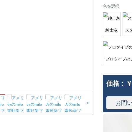
色を選択
紳士灰
ス
プロタイプの
価格：
￥
お問
>