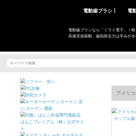
電動歯ブラシ丨
電
電動歯ブラシなら「ミライ電子」！軽
高速音波振動、歯垢除去力は手みがき
アメリカ
ラシヘッド