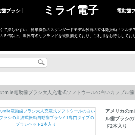
ミライ電子
動歯ブラシ丨
電動歯
くて持ちやすい、簡単操作のスタンダードモデル独自の立体微振動「マルチアクシ
の５倍以上。世界有名なブランドを複数揃えており、ご利用をお待ちしてお
のmile電動歯ブラシ大人充電式ソフトウールの白いカップル歯
2本入り
アメリカのm
ル歯ブラシの
ド2本入り