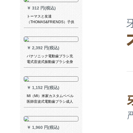
￥
312 円(税込)
トーマスと友達
（THOMAS&FRIENDS）子供
用電動歯ブラシヘッドベビー
歯ブラシヘッド3-6-12歳の学
生用歯ブラシヘッドTC 206ブ
ラシヘッドブルー2本セット
￥
2,392 円(税込)
パナソニック電動歯ブラシ充
電式音波式振動歯ブラシ全身
水洗い極細軟毛ピンクEW-DM
711-P
￥
1,152 円(税込)
MI（MI）米家カスタムベベル
医師音波式電動歯ブラシ成人
家庭用センサー充電式スマー
ト防水振動歯ブラシベベル先
生電動歯ブラシ+歯ブラシヘッ
ド(クリーンタイプ)2本入り
￥
1,960 円(税込)