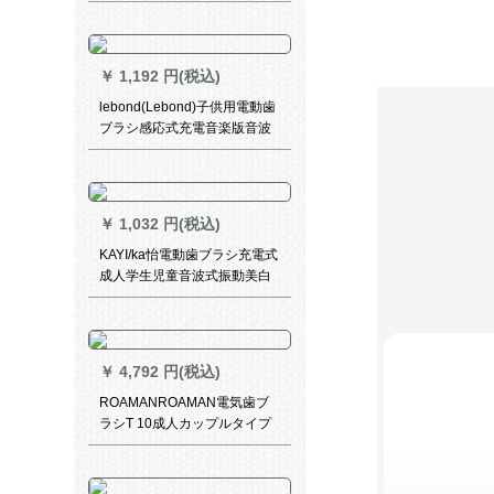
￥
1,192 円(税込)
lebond(Lebond)子供用電動歯
ブラシ感応式充電音楽版音波
式電動歯ブラシY 5(4-8歳子供
用)
￥
1,032 円(税込)
KAYI/ka怡電動歯ブラシ充電式
成人学生児童音波式振動美白
旅行カップル超自動家庭用ソ
フト歯ブラシ男女超値セット
象牙白
￥
4,792 円(税込)
ROAMANROAMAN電気歯ブ
ラシT 10成人カップルタイプ
音波式柔らかい毛歯ブラシ家
庭用防水5モード洗顔+歯と歯
を合わせて4ブラシカップルセ