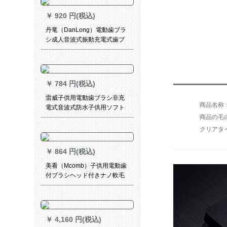
6322/04標準Bluetooth版
￥
920 円(税込)
丹竜（DanLong）電動歯ブラ
シ成人音波式振動充電式歯ブ
ラシソフト毛カップル自動歯
ブラシ美牙儀女史ティファニ
ーブルー配合（1個買うと1+4
ブラシが付きます）
￥
784 円(税込)
雷威子供用電動歯ブラシ非充
電式音波式防水子供用ソフト
歯ブラシ3-6-12歳RL-314充電
商品の毛の
式桜粉（1つの本体+3つのブ
ラシ）
￥
864 円(税込)
美看（Mcomb）子供用電動歯
付ブラシヘッド付きナノ軟毛
包ゴムブラシはMcomb U子供
用電動歯ブラシブルー六本入
りです。
￥
4,160 円(税込)