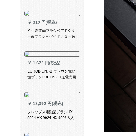
の歯ブラシの防水型を感知し
ます。
￥
319 円(税込)
MI生态锁歯ブラシベアドクタ
ー歯ブラシMIベイドクター歯
ブラシ4色セット
￥
1,672 円(税込)
EUROB(Oral-B)ブラウン電動
歯ブラシEUROb 2 D充電式回
転式大人用電動歯ブラシD 12
シリーズの2つの柄の2つのブ
ラシヘッド(紫+緑)が歯ブラシ
ケースにプレゼントされま
￥
18,392 円(税込)
す。
フレップス電動歯ブラシHX
9954 HX 9924 HX 9903大人
の音波式振動純白ダイヤモン
ドインテリジェントライト星
空藍HX 9954/52