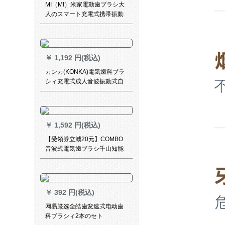
MI（MI）米家電動歯ブラシ大
人のスマート充電式携帯振動
怠け者の音波式自動歯ブラシ
男性カップル用MI音波式電動
歯ブラシ+歯の交換ブラシ
（MINIタイプ）3本入り
￥
1,192 円(税込)
カンカ(KONKA)電気歯科ブラ
シィ充電式成人音波振動式自
動口腔ケア歯保護歯科KZ-5 S
優雅白-2ブラシ付
￥
1,592 円(税込)
【受領券立減20元】COMBO
音波式電気歯ブラシ千山知能
成人子供充電式カプル電気歯
ブラシ男女妊婦黒ピンク深い
黒コボ桃麗糸
￥
392 円(税込)
网易厳选全皓歯変速式电动歯
科ブラシィ2本のセト