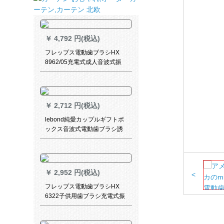
￥
4,792 円(税込)
フレップス電動歯ブラシHX
8962/05充電式成人音波式振
動自動歯ブラシ(HX 6730バー
ジョン)
￥
2,712 円(税込)
lebond純愛カップルギフトボ
ックス音波式電動歯ブラシ誘
導式充電2本セット
￥
2,952 円(税込)
<
フレップス電動歯ブラシHX
6322子供用歯ブラシ充電式振
動式電動歯ブラシスマート音
楽タイミングBluetooth HX