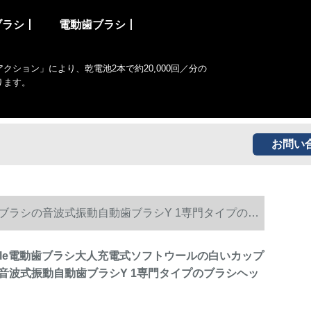
ブラシ丨
電動歯ブラシ丨
ョン」により、乾電池2本で約20,000回／分の
ります。
お問い
ブラシの音波式振動自動歯ブラシY 1専門タイプのブ
ile電動歯ブラシ大人充電式ソフトウールの白いカップ
音波式振動自動歯ブラシY 1専門タイプのブラシヘッ