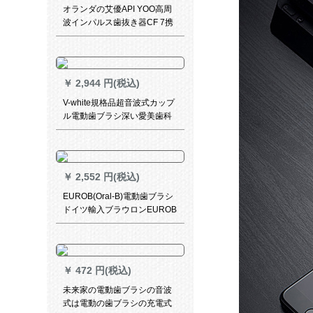
オランダの艾優API YOO高周
波インパルス歯抜き器CF 7携
帯用水歯並び家庭用衛生器電
動式スケーリング器白色家庭
用タイプ
￥
2,944 円(税込)
V-white規格品超音波式カップ
ル電動歯ブラシ深い愛美歯科
器怠け者防水充電式子供全自
動歯ブラシ冷光美白歯歯科口
腔清洁器インテリジェント音
波式電動歯ブラシ【典雅白】
￥
2,552 円(税込)
EUROB(Oral-B)電動歯ブラシ
ドイツ輸入ブラウロンEUROB
成人3 D音波式電動歯ブラシ重
圧誘導充電式全体防水歯ブラ
シP 2000桜粉
￥
472 円(税込)
未来家の電動歯ブラシの音波
式は電動の歯ブラシの充電式