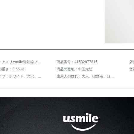
商品名称：アメリカmile電動歯ブラシ大人充電式純白カップル歯ブラシ音波振動式自動歯ブラシY 1専門タイプブラシヘッド2本セット
商品番号：41682877816
重さ：0.55 kg
商品の産地：中国大陸
音
クリアタイプ：ホワイト、光沢、敏感、清潔、歯茎ケア
適用人の群れ：大人、喫煙者、口腔敏感人、携帯旅行