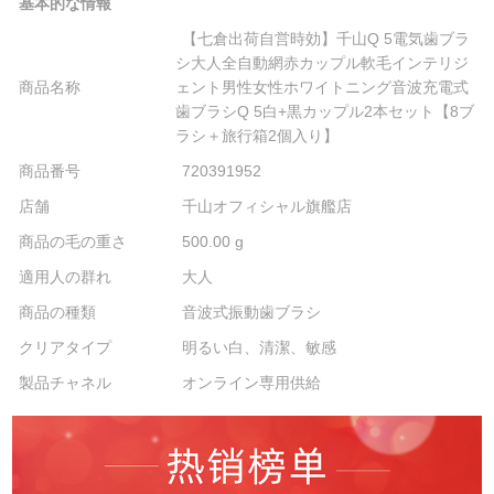
基本的な情報
【七倉出荷自営時効】千山Q 5電気歯ブラ
シ大人全自動網赤カップル軟毛インテリジ
商品名称
ェント男性女性ホワイトニング音波充電式
歯ブラシQ 5白+黒カップル2本セット【8ブ
ラシ＋旅行箱2個入り】
商品番号
720391952
店舗
千山オフィシャル旗艦店
商品の毛の重さ
500.00 g
適用人の群れ
大人
商品の種類
音波式振動歯ブラシ
クリアタイプ
明るい白、清潔、敏感
製品チャネル
オンライン専用供給