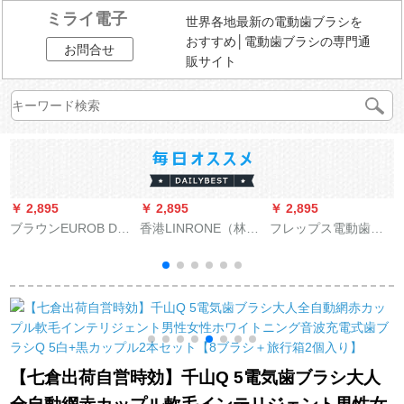
ミライ電子
世界各地最新の電動歯ブラシを
おすすめ│電動歯ブラシの専門通
お問合せ
販サイト
￥ 2,895
￥ 2,895
￥ 2,895
￥
ブラウンEUROB DB
香港LINRONE（林
フレップス電動歯ブ
4510電動歯ブラシ白
柔）15段知能電気歯
ラシ成人音波式振動
ラ
ブラシ大人音波式振
(ヘッド付*1)クリーン
6
動充電式カップル歯
グリーンHX 3216/31
ブラシ防水柔らかい
記
毛歯ブラシプレゼン
ト刻印X 3深海藍-青
春版
【七倉出荷自営時効】千山Q 5電気歯ブラシ大人