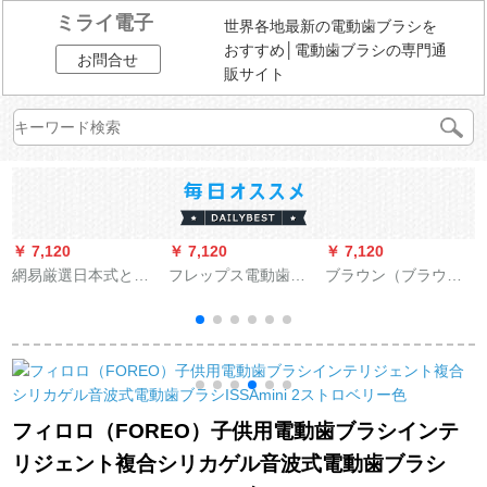
ミライ電子
世界各地最新の電動歯ブラシを
おすすめ│電動歯ブラシの専門通
お問合せ
販サイト
￥ 7,120
￥ 7,120
￥ 7,120
￥
網易厳選日本式と風
フレップス電動歯ブ
ブラウン（ブラウ
音波式電動歯ブラシ
ラシ大人音波式振動
ン）EUROB D 12子
大人充電式音波式振
ダイヤモンドシリー
供用充電式電動歯ブ
動歯ブラシ
ズ（ブラシ付*2＋充
ラシ氷雪奇縁（1セッ
電旅行箱＋充電グラ
ト）
ス）HX 9312（プラ
チナ）
フィロロ（FOREO）子供用電動歯ブラシインテ
リジェント複合シリカゲル音波式電動歯ブラシ