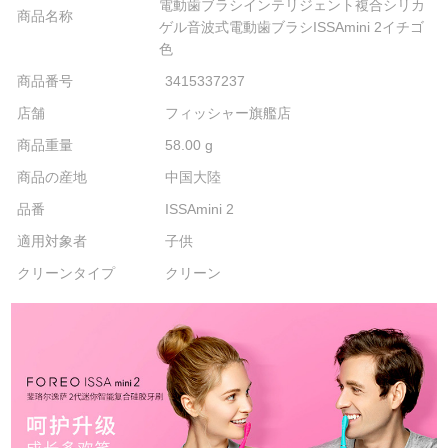
電動歯ブラシインテリジェント複合シリカ
商品名称
ゲル音波式電動歯ブラシISSAmini 2イチゴ
色
商品番号
3415337237
店舗
フィッシャー旗艦店
商品重量
58.00 g
商品の産地
中国大陸
品番
ISSAmini 2
適用対象者
子供
クリーンタイプ
クリーン