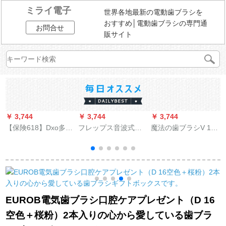
ミライ電子
世界各地最新の電動歯ブラシを
おすすめ│電動歯ブラシの専門通
お問合せ
販サイト
￥ 3,744
￥ 3,744
￥ 3,744
￥
【保険618】Dxo多希
フレップス音波式振
魔法の歯ブラシV 18
電動歯ブラシカップ
動式電動歯ブラシ大
は歯の隙間をきれい
ウ
ル充電式超音波式ス
人用HX
にします。/歯の洗浄
マート電気歯ブラシ
3216/6730/9352等HX
器/水の歯のライン/歯
女性成人軟毛ブラシ
6063/96ブラックダイ
の掃除機の友達の携
ヘッド歯ブラシ殺菌
ヤモンドダイヤモン
帯デザインのピンク
ケース全身防水黒D
ド標準3本セット
です。
EUROB電気歯ブラシ口腔ケアプレゼント（D 16
8-顔値消毒タイプ
空色＋桜粉）2本入りの心から愛している歯ブラ