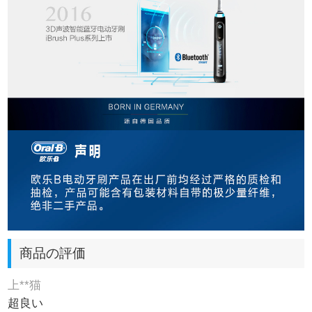
商品の評価
上**猫
超良い