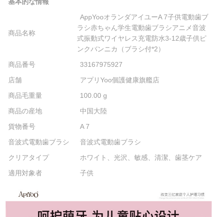
基本的な情報
AppYooオランダアイユーA 7子供電動歯ブ
ラシ赤ちゃん学生電動歯ブラシアニメ音波
商品名称
式振動式ワイヤレス充電防水3-12歳子供ピ
ンクバンニカ（ブラシ付*2）
商品番号
33167975927
店舗
アプリYoo個護健康旗艦店
商品毛重量
100.00 g
商品の産地
中国大陸
貨物番号
A 7
音波式電動歯ブラシ
音波式電動歯ブラシ
クリアタイプ
ホワイト、光沢、敏感、清潔、歯茎ケア
適用対象者
子供