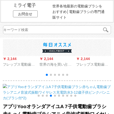
ミライ電子
世界各地最新の電動歯ブラシを
おすすめ│電動歯ブラシの専門通
お問合せ
販サイト
￥ 2,144
￥ 2,144
￥ 2,144
￥
フレップス電動歯ブ
世界の海を買い占め
フレップス電動歯ブ
ラシの音波式振動歯
ている
ラシHX 9903/42ダイ
（
ブラシは、大人の音
ヤモンドスマート充
波式電動歯ブラシの
電式音波振動歯ブラ
自動歯ブラシの3つの
シ
3
パターンです。
アプリYooオランダアイユA 7子供電動歯ブラシ