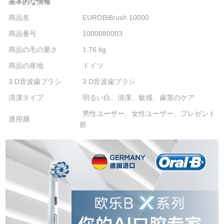
基本的な情報
商品名
EUROBiBrush 10000
商品番号
1000080003
商品の毛の重さ
1.76 kg
商品の産地
ドイツ
3 D音波歯ブラシ
3 D音波歯ブラシ
清潔タイプ
明るい白、清潔、敏感、歯茎のケア
男性ユーザー、女性ユーザー、プレゼント
適用層
群