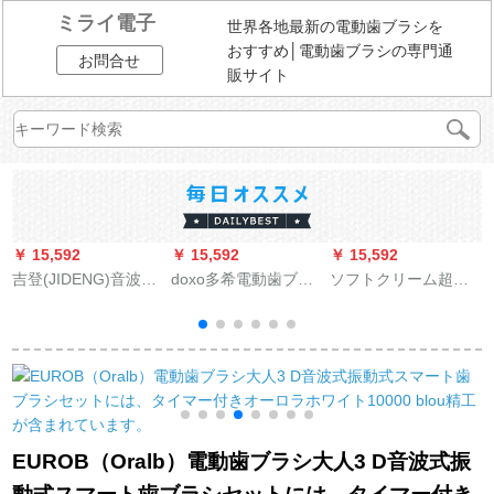
ミライ電子
世界各地最新の電動歯ブラシを
おすすめ│電動歯ブラシの専門通
お問合せ
販サイト
￥ 15,592
￥ 15,592
￥ 15,592
￥
吉登(JIDENG)音波式
doxo多希電動歯ブラ
ソフトクリーム超微
博
電動歯ブラシ成人カ
シ成人充電式家庭用
細軟毛電動歯ブラシ
ップル家庭用ソフト
超インテリジェント
音波式電気歯ブラシ
毛充電自動歯ブラシ
音波式電動歯ブラシ
消毒ケースセット黒
充電式-6段位-2ブラ
柔らかい毛亮白男女4
カスタム歯ブラシヘ
シヘッド--ティファニ
段の白
ッド2つ
ーブルー
EUROB（Oralb）電動歯ブラシ大人3 D音波式振