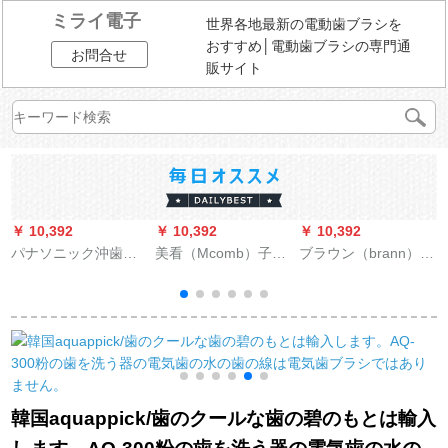
ミライ電子
世界各地最新の電動歯ブラシを
おすすめ│電動歯ブラシの専門通
お問合せ
販サイト
￥ 10,392
￥ 10,392
￥ 10,392
￥
パナソニック沖歯器
美看（Mcomb）子供
ブラウン（brann）ド
家庭用電気洗濯機の
用電動歯付ブラシヘ
イツのブラウン
音波式の水の流れを
ッド付きナノ軟毛包
EUROOralB電動歯ブ
口の中で洗浄する歯
ゴムブラシはMcomb
ラシヘッド電動交換
洗浄機EW 1611 EW
U子供用電動歯ブラシ
歯ブラシ大人歯ブラ
シ
1611 EW 1611 EW
ブルー六本入りで
シヘッドEB 20-8+2ダ
ナ
す。
ブルクリーンタイプ
10本
韓国aquappick/歯のクールな歯の碧のもとは輸入