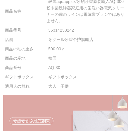
韓国aquappick/牙酷牙碧原装輸入AQ-300
粉末歯洗浄器家庭用の歯洗い器電気クリー
商品名称
ナーの歯のラインは電気歯ブラシではあり
ません。
商品番号
35314253242
店舗
牙クール牙碧个护旗艦店
商品の毛の重さ
500.00 g
商品の産地
韓国
商品番号
AQ-30
ギフトボックス
ギフトボックス
適用人の群れ
大人、子供