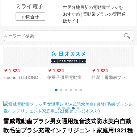
ミライ電子
世界各地最新の電動歯ブラシを
おすすめ│電動歯ブラシの専門通
お問合せ
販サイト
￥ 1,824
￥ 1,824
￥ 1,824
￥
lebond（LEBOND）
佑星子供用電動歯ブ
佳潔士電動歯ブラシ
S
電気歯ブラシ成人音
ラシ充電式音波式防
大人音波式美白ホワ
波式充電式家庭用自
水子供用シリコンゴ
イトニング旗艦版充
動歯ブラシM 1悦光青
ム自動歯ブラシ3-6-
電式防水自動歯ブラ
12歳の子供向けトレ
シS 411星空灰
ーニング歯ブラシ青
緑色の標準2歯ブラシ
雷威電動歯ブラシ男女通用超音波式防水美白自動
ヘッド
軟毛歯ブラシ充電インテリジェント家庭用1321種