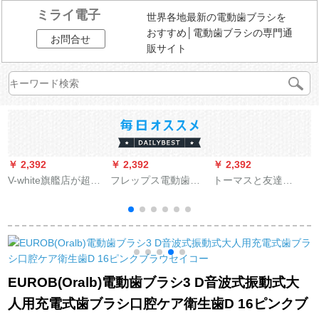
ミライ電子
世界各地最新の電動歯ブラシを
おすすめ│電動歯ブラシの専門通
お問合せ
販サイト
￥ 2,392
￥ 2,392
￥ 2,392
￥
V-white旗艦店が超音
フレップス電動歯ブ
トーマスと友達
波式のカップルを深
ラシHX 9903/42ダイ
（THOMAS&FRIENDS
く愛しています。電
ヤモンドスマート充
トーマス子供用電動
気歯ブラシの美歯怠
電式音波振動歯ブラ
歯ブラシ充電式ブラ
惰人の軟毛全自動歯
シ
シヘッド3本にブルー
3
ブラシのきれいな歯
が入っています。
H
歯の掃除機は彼女に
EUROB(Oralb)電動歯ブラシ3 D音波式振動式大
バレンタインデーの
人用充電式歯ブラシ口腔ケア衛生歯D 16ピンクブ
プレゼントをあげま