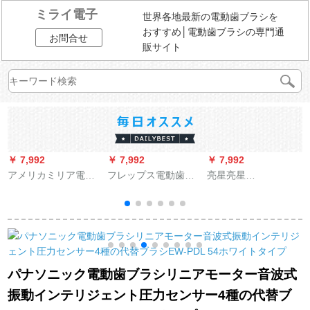
ミライ電子
世界各地最新の電動歯ブラシを
おすすめ│電動歯ブラシの専門通
お問合せ
販サイト
￥ 7,992
￥ 7,992
￥ 7,992
￥
アメリカミリア電動
フレップス電動歯ブ
亮星亮星
歯ブラシ成人充電式
ラシヘッドはHX
（LIANGXING）亮星
家庭用自動美白歯ブ
9954 HX 9924 HX
SN 901成人音波式振
ラシ音波振動式カッ
9903 HX 9073/15智
動式電動歯ブラシ充
プル歯ブラシU 1加護
臻のセットにぴった
電式自動家庭用4つの
タイプブラシ2本セッ
りです。
オリジナルブラシヘ
9
ト
ッドピンク-高配合8
パナソニック電動歯ブラシリニアモーター音波式
ブラシヘッド
振動インテリジェント圧力センサー4種の代替ブ