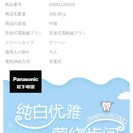
商品番号
10001125518
商品毛重量
395.00 g
商品の産地
中国
音波式電動歯ブラシ
音波式電動歯ブラシ
クリーンタイプ
クリーン
適用人の群れ
大人
電気供給方式
充電式