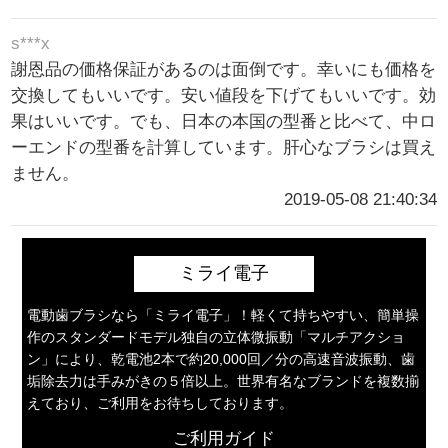
s***x
謝恩品の価格保証があるのは面倒です。幸いにも価格を
交換してもいいです。安い値段を下げてもいいです。効
果はいいです。でも、日本の本国の型番と比べて、中ロ
ーエンドの型番を計算しています。肝心なブラシは買え
ません。
2019-05-08 21:40:34
ミライ電子
電動歯ブラシなら「ミライ電子」！軽くて持ちやすい、簡単操
作のスタンダードモデル独自の立体微振動「マルチアクショ
ン」により、乾電池2本で約20,000回／分の高速音波振動、歯
垢除去力は手みがきの５倍以上。世界有名なブランドを複数揃
えており、ご利用をお待ちしております。
ご利用ガイド