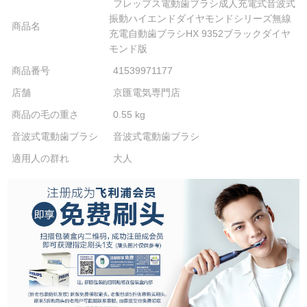
フレップス電動歯ブラシ成人充電式音波式
振動ハイエンドダイヤモンドシリーズ無線
商品名
充電自動歯ブラシHX 9352ブラックダイヤ
モンド版
商品番号
41539971177
店舗
京匯電気専門店
商品の毛の重さ
0.55 kg
音波式電動歯ブラシ
音波式電動歯ブラシ
適用人の群れ
大人