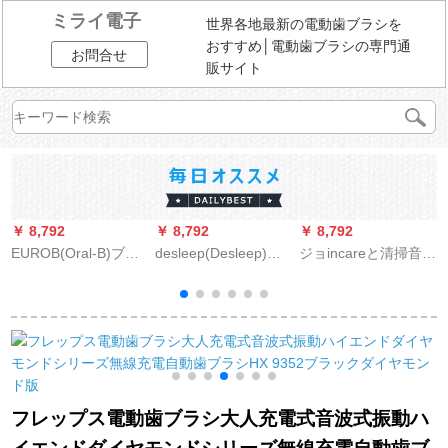
ミライ電子
世界各地最新の電動歯ブラシを
おすすめ│電動歯ブラシの専門通
お問合せ
販サイト
￥ 8,792
￥ 8,792
￥ 8,792
￥
EUROB(Oral-B)ブラ
desleep(Desleep)ア
ジョincareと清掃音波
ウンEUROb子供用電
メリカdesleep電動歯
式の電動歯ブラシ大
動歯ブラシアニメ子
ブラシDE-D 08超音
人用充電式無線音波
供用汎用自動車総動
波式振動歯ブラシサ
式振動自動知能タイ
員ブラシヘッド*3本
クラパウダー
ミング防水亮白軟毛
入り
カップル白（全部で4
本のブラシ＋旅行
箱）
6
フレップス電動歯ブラシ大人充電式音波式振動ハ