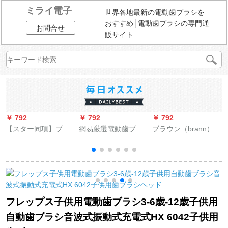
ミライ電子
世界各地最新の電動歯ブラシを
おすすめ│電動歯ブラシの専門通
お問合せ
販サイト
￥ 792
￥ 792
￥ 792
￥
【スター同項】ブラ
網易厳選電動歯ブラ
ブラウン（brann）ド
ウンEUROB(Oralb)電
シ日本式と風音波式
イツのブラウン
気歯ブラシ成人充電
カップル充電式音波
EUROOralB電動歯ブ
ン
式家庭用全自動音波
式振動歯ブラシアッ
ラシヘッド電動交換
式回転式D 16同項適
プグレードモデルの
歯ブラシ大人歯ブラ
配ブラシヘッド(3本
面白いバージョン-パ
シヘッドEB 20-8+2ダ
電
入り)
ールホワイト
ブルクリーンタイプ
フレップス子供用電動歯ブラシ3-6歳-12歳子供用
10本
歯
自動歯ブラシ音波式振動式充電式HX 6042子供用
金