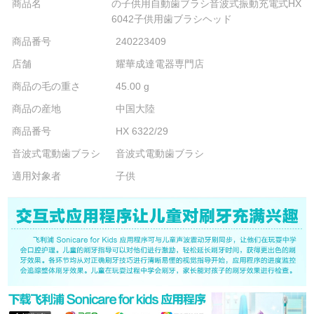
商品名
の子供用自動歯ブラシ音波式振動充電式HX
6042子供用歯ブラシヘッド
商品番号
240223409
店舗
耀華成達電器専門店
商品の毛の重さ
45.00 g
商品の産地
中国大陸
商品番号
HX 6322/29
音波式電動歯ブラシ
音波式電動歯ブラシ
適用対象者
子供