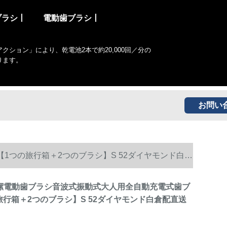
ブラシ丨
電動歯ブラシ丨
ョン」により、乾電池2本で約20,000回／分の
ります。
お問い
1つの旅行箱＋2つのブラシ】S 52ダイヤモンド白倉
易潔電動歯ブラシ音波式振動式大人用全自動充電式歯ブ
旅行箱＋2つのブラシ】S 52ダイヤモンド白倉配直送