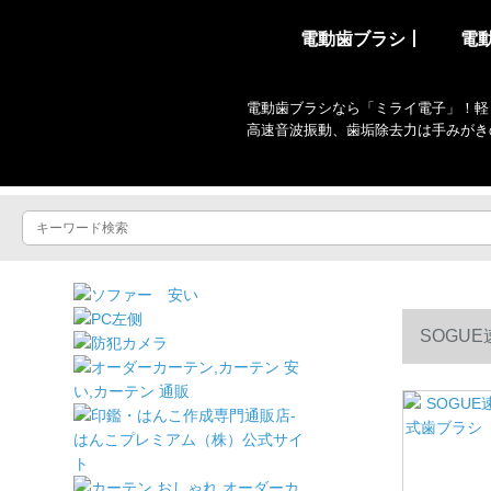
電動歯ブラシ丨
電
電動歯ブラシなら「ミライ電子」！軽
高速音波振動、歯垢除去力は手みがき
SOGU
配直送