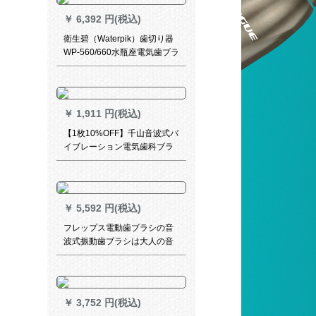
￥
6,392 円(税込)
衛生碧（Waterpik）歯切り器
WP-560/660水瓶座電気歯ブラ
シ家庭用歯洗い器水歯線携帯
クリーナーWP-565魅力紫（変
圧器不要）
￥
1,911 円(税込)
【1枚10%OFF】千山音波式バ
イブレーション電気歯科ブラ
シィ充電式全自動成人スマル
トホートカードケースQ 8単品
強力クレアプラーバッグ
￥
5,592 円(税込)
フレップス電動歯ブラシの音
波式振動歯ブラシは大人の音
波式電動歯ブラシの自動音波
式歯ブラシです。
￥
3,752 円(税込)