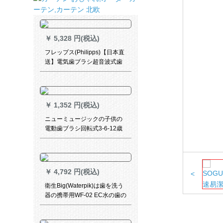
￥
5,328 円(税込)
フレップス(Philipps)【日本直
送】電気歯ブラシ超音波式歯
ブラシ男女電動歯ブラシヘッ
ド成人HX 6719 HX 6719/43緑
色本体一本ブラシ【内外電
圧】
￥
1,352 円(税込)
ニューミュージックの子供の
電動歯ブラシ回転式3-6-12歳
のデュポンの柔らかい毛の子
供の電動の歯ブラシNY500 C
黄色の7-14歳
￥
4,792 円(税込)
<
衛生Big(Waterpik)は歯を洗う
器の携帯用WF-02 EC水の歯の
線の洗剤の歯の歯の隙間を洗
って器の電池の版を洗います