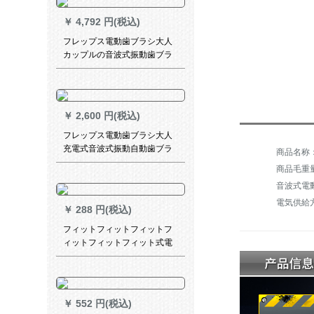
￥
4,792 円(税込)
フレップス電動歯ブラシ大人
カップルの音波式振動歯ブラ
シ健康ケア歯茎（歯ブラシケ
ース付）HX 6857/20-ブラシ2
本付
￥
2,600 円(税込)
フレップス電動歯ブラシ大人
充電式音波式振動自動歯ブラ
シソフト毛インテリジェント
商品毛重量：
タイミング歯茎加護タイプ3種
音波式電
類の歯科パターンHX 6761/03
女神モデル
電気供給
￥
288 円(税込)
フィットフィットフィットフ
ィットフィットフィット式電
動歯ブラシヘッドHX 012は、
HX 1610 HX 1620 HX 1630に
対応しています。
￥
552 円(税込)