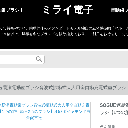
ミライ電子
動歯ブラシ丨
電動歯
くて持ちやすい、簡単操作のスタンダードモデル独自の立体微振動「マルチアクシ
の５倍以上。世界有名なブランドを複数揃えており、ご利用をお待ちしてお
E速易潔電動歯ブラシ音波式振動式大人用全自動充電式歯ブラシ【
SOGUE速
ラシ【1つの
色を選択