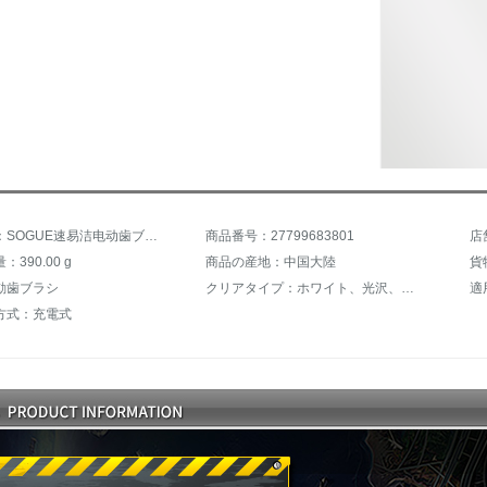
商品名称：SOGUE速易洁电动歯ブラシ音波式振动成人式全自動充電式歯ブラシ【1つの旅行箱＋2つのブラシ】S 52ダイヤモンド白倉配直送
商品番号：27799683801
390.00 g
商品の産地：中国大陸
貨
動歯ブラシ
クリアタイプ：ホワイト、光沢、敏感、清潔、歯茎ケア
方式：充電式