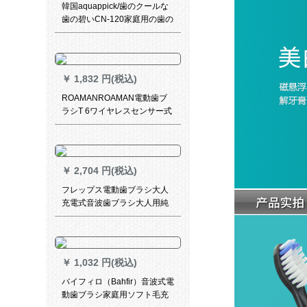
韓国aquappick/歯のクールな
歯の碧いCN-120家庭用の歯の
器の電気洗濯機の水の歯の線
は電気歯ブラシではありませ
ん
￥
1,832 円(税込)
ROAMANROAMAN電動歯ブ
ラシT 6ワイヤレスセンサー式
充電成人カップル音波式電動
歯ブラシインテリジェント敏
感美白T 5アップグレードかわ
いい粉
￥
2,704 円(税込)
フレップス電動歯ブラシ大人
充電式音波歯ブラシ大人用純
白モード清潔全自動歯ブラシ
カップルタイプHX 6730/02霧
白の3つの清潔モード
￥
1,032 円(税込)
バイフィロ（Bahfir）音波式電
動歯ブラシ家庭用ソフト毛充