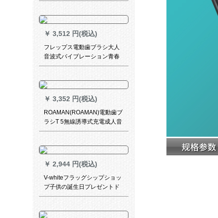
電式成人男女カップル音波式
振動インテリジェント自動清
潔歯深遠黒（3ブラシ付）
￥
3,512 円(税込)
フレップス電動歯ブラシ大人
音波式バイブレーション青春
正奇ベルト歯間加護ブラシヘ
ッド舌苔奔放蓝HX 6275/63-5
本ブラシヘッド付き
￥
3,352 円(税込)
ROAMAN(ROAMAN)電動歯ブ
ラシT 5無線誘導式充電成人音
波式電動歯ブラシインテリジ
ェント敏感美白V 5アップグレ
ードカップルタイプの2セット
を選択してください。
￥
2,944 円(税込)
V-whiteフラッグシップショッ
プ子供の誕生日プレゼントド
音波式電動歯ブラシ怠け者子
供電動歯ブラシ電動歯ブラシ
子供充電式深く愛していま