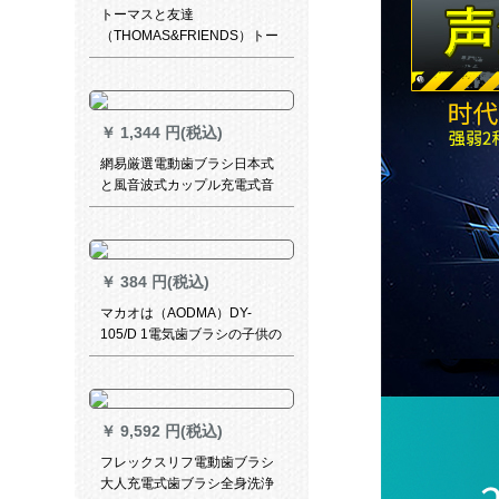
トーマスと友達
（THOMAS&FRIENDS）トー
マス子供用電動歯ブラシ充電
式ブラシヘッド3本にピンクが
入っています。
￥
1,344 円(税込)
網易厳選電動歯ブラシ日本式
と風音波式カップル充電式音
波式振動歯ブラシアップグレ
ードモデルの面白版-静雅黒
￥
384 円(税込)
マカオは（AODMA）DY-
105/D 1電気歯ブラシの子供の
柔らかい歯の口腔ケアをして
歯をきれいにします。歯茎の
歯ブラシの頭を傷つけませ
ん。（2本）
￥
9,592 円(税込)
フレックスリフ電動歯ブラシ
大人充電式歯ブラシ全身洗浄