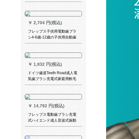
深さクリア歯切れダイヤモン
ドホワイトシリーズHX
9392/91ブラックドリルセン
サー式充電+コンパクト収納バ
￥
2,704 円(税込)
ッグ
フレップス子供用電動歯ブラ
シ4-6歳-12歳の子供用自動歯
ブラシ自動音波式振動ブルー
トゥース版HX 6322/04
￥
1,832 円(税込)
ドイツ歯道Teeth Road成人電
気歯ブラシ充電式家庭用軟毛
防水音波式カップルセットイ
ンテリジェント超自動歯ブラ
シG 3烏木黒高配合
￥
14,792 円(税込)
フレップス電動歯ブラシ充電
式ハイエンド成人音波式振動
ダイヤモンド亮白プレゼント
知能型APP 15種類カスタムモ
デルHX 9924/22魅惑的氷晶粉