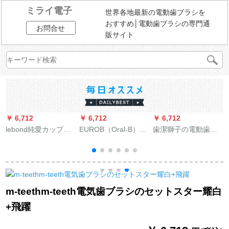
ミライ電子
世界各地最新の電動歯ブラシを
おすすめ│電動歯ブラシの専門通
お問合せ
販サイト
￥ 6,712
￥ 6,712
￥ 6,712
￥
lebond純愛カップル
EUROB（Oral-B）ド
歯潔獅子の電動歯ブ
w
ギフトボックス音波
イツブラウEUROb電
ラシ大人超音波式振
式電動歯ブラシ誘導
動歯ブラシ大人DB
動無料挿抜無線充電
式充電2本セット
4510 2 D乾電池式回
自動歯ブラシ子供カ
転歯ブラシDB
ップル3種類の歯そう
4510*1ブラシヘッド
じモードは2本の歯ブ
X
m-teethm-teeth電気歯ブラシのセットスター耀白
*2本乾電池
ラシヘッドホワイト
+飛躍
をプレゼントしま
す。