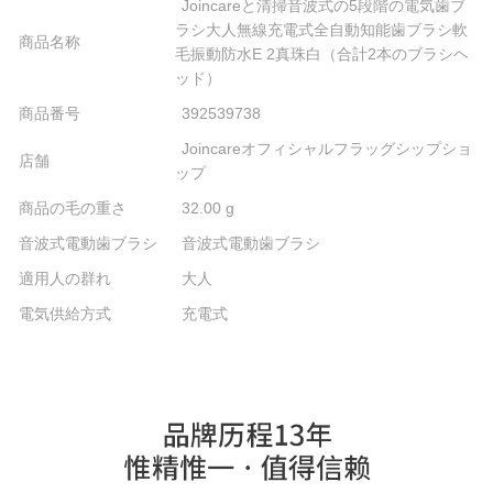
Joincareと清掃音波式の5段階の電気歯ブ
ラシ大人無線充電式全自動知能歯ブラシ軟
商品名称
毛振動防水E 2真珠白（合計2本のブラシヘ
ッド）
商品番号
392539738
Joincareオフィシャルフラッグシップショ
店舗
ップ
商品の毛の重さ
32.00 g
音波式電動歯ブラシ
音波式電動歯ブラシ
適用人の群れ
大人
電気供給方式
充電式