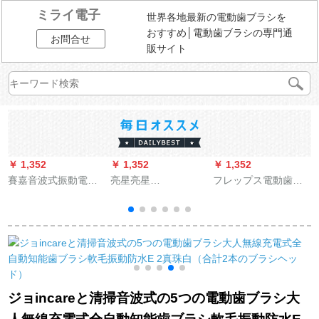
ミライ電子
世界各地最新の電動歯ブラシを
おすすめ│電動歯ブラシの専門通
お問合せ
販サイト
￥ 1,352
￥ 1,352
￥ 1,352
￥
賽嘉音波式振動電動
亮星亮星
フレップス電動歯ブ
E
歯ブラシ4高周波振動
（LIANGXING）亮星
ラシ大人充電式青春
3段階は大人男女カッ
A 39 PLUS音波式電
シリーズ音波式振動
プルのスマートな買
動歯ブラシ成人子供
歯ブラシリンチ緑HX
い替えエリアに注意
家庭用誘導充電式子
6213/60-配3本ブラシ
してIPX 7防水デュポ
供用若芽緑
ンブラシヘッドS 1高
シ
貴紫
ジョincareと清掃音波式の5つの電動歯ブラシ大