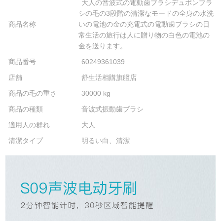
大人の音波式の電動歯ブラシデュポンブラ
シの毛の3段階の清潔なモードの全身の水洗
商品名称
いの電池の金の充電式の電動歯ブラシの日
常生活の旅行は人に贈り物の白色の電池の
金を送ります。
商品番号
60249361039
店舗
舒生活相購旗艦店
商品の毛の重さ
30000 kg
商品の種類
音波式振動歯ブラシ
適用人の群れ
大人
清潔タイプ
明るい白、清潔