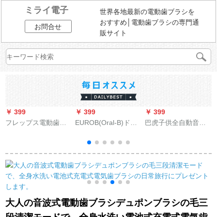
ミライ電子
世界各地最新の電動歯ブラシを
おすすめ│電動歯ブラシの専門通
お問合せ
販サイト
￥ 399
￥ 399
￥ 399
￥
フレップス電動歯ブ
EUROB(Oral-B)ドイ
巴虎子供全自動音波
d
ラシ音波式マウスピ
ツブラウンEUROb電
式電動歯ブラシ知能6
ース型充電式電動歯
気歯ブラシ成人2 D音
D口含式歯磨き器怠け
ブラシHX 9192/01ブ
波式家庭用充電式防
者歯ブラシ震えネッ
ルートゥース版
水回転自動歯ブラシD
ト赤赤ちゃん歯ブラ
12ラベンダーパープ
シ子供茶色(2-6歳)
ル
大人の音波式電動歯ブラシデュポンブラシの毛三