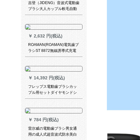
吉登（JIDENG）音波式電動歯
ブラシ大人カップル軟毛自動
歯ブラシ非充電牛乳白-高配合
6段位-2ブラシヘッド
￥
2,632 円(税込)
ROAMAN(ROAMAN)電気歯ブ
ラシST 8872無線誘導式充電
成人音波式電動歯ブラシ知能
五段歯保護モードに8ブラシヘ
ッド大気黒を添付します。
￥
14,392 円(税込)
フレップス電動歯ブラシカッ
プル用セットダイヤモンドシ
リーズHX 9332 HX 9362 HX
9352陳偉霆同款粉末ドリル
+ブラックダイヤモンド2本
￥
784 円(税込)
雷尔威の電動歯ブラシ男女通
用の成人式超音波式防水美白