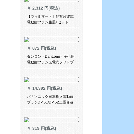
￥
2,312 円(税込)
【ウォルマート】舒客音波式
電動歯ブラシ雅黒1セット
￥
872 円(税込)
ダンロン（DanLong）子供用
電動歯ブラシ充電式ソフトブ
ラシヘッド3-6-12歳の赤ちゃ
ん用桜粉+敏感ブラシ豪華セッ
ト
￥
14,392 円(税込)
パナソニック日本輸入電動歯
ブラシDP 51/DP 52二重音波
式振動浮遊式充電インテリジ
ェント圧力誘導EW-DP 51-K
ブラック(5段歯磨きモード)
￥
319 円(税込)