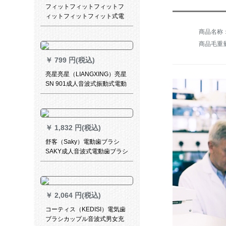
フィットフィットフィットフ
ィットフィットフィット式電
動歯ブラシヘッドHX 012は、
HX 1610 HX 1620 HX 1630に
商品毛重量：
対応しています。
￥
799 円(税込)
亮星亮星（LIANGXING）亮星
SN 901成人音波式振動式電動
歯ブラシ充電式自動家庭用4つ
のオリジナルブラシヘッドピ
ンク-高配合8ブラシヘッド
￥
1,832 円(税込)
舒客（Saky）電動歯ブラシ
SAKY成人音波式電動歯ブラシ
g 22セットSAKY酵素美白歯磨
き粉益生菌歯磨き粉救いは白
い本体+4本のブラシヘッド+1
本の20 g液体歯磨き+歯磨きセ
￥
2,064 円(税込)
ット
コーティス（KEDISI）電気歯
ブラシカップル音波式男女充