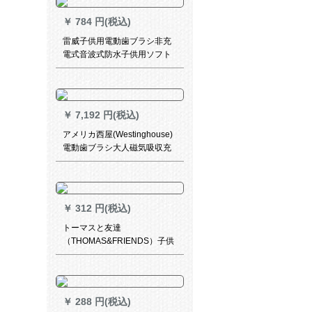
￥
784 円(税込)
雷威子供用電動歯ブラシ非充
電式音波式防水子供用ソフト
歯ブラシ3-6-12歳1314/1315
充電式スカイブルー(1つのハ
ンドル+3つのブラシ)
￥
7,192 円(税込)
アメリカ西屋(Westinghouse)
電動歯ブラシ大人磁気吸収充
電式音波振動歯ブラシカップ
ル用電動歯ブラシ自動歯ブラ
シWT-505白
￥
312 円(税込)
トーマスと友達
（THOMAS&FRIENDS）子供
用電動歯ブラシヘッドベビー
歯ブラシヘッド3-6-12歳学生
用歯ブラシヘッドTC 206ブラ
シヘッドピンク2本セット
￥
288 円(税込)