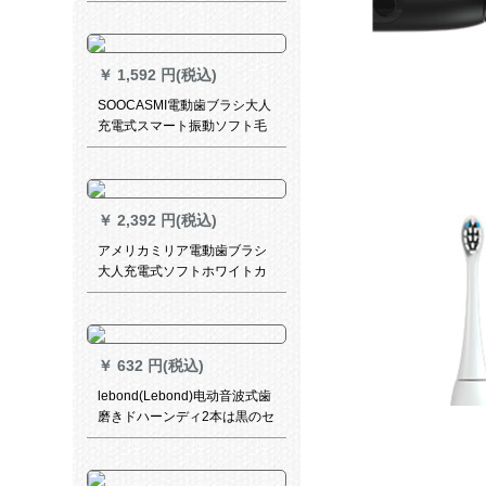
自動軟毛歯ブラシ充電スマー
ト家庭用Rlway-1321ピアノ黒
*3ブラシ
￥
1,592 円(税込)
SOOCASMI電動歯ブラシ大人
充電式スマート振動ソフト毛
男女カップル音波式電動歯ブ
ラシヘッド全身水洗い口腔ケ
ア携帯旅行セットSOOCAS音
波式電動歯ブラシX 1セット
￥
2,392 円(税込)
アメリカミリア電動歯ブラシ
大人充電式ソフトホワイトカ
ップル歯ブラシ音波振動自動
歯ブラシY 1少女粉限定版
￥
632 円(税込)
lebond(Lebond)电动音波式歯
磨きドハーンディ2本は黒のセ
ロールヴィス(本ブラドは大人
用电动歯科ブラシ共通)を用意
しています。