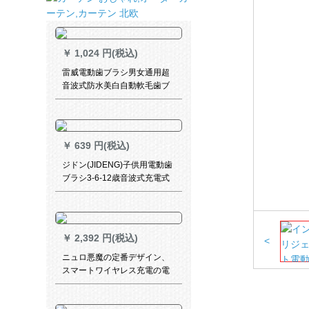
￥
1,024 円(税込)
雷威電動歯ブラシ男女通用超
音波式防水美白自動軟毛歯ブ
ラシ充電スマート家庭用
Rlway-1321ピアノ黒*8ブラシ
￥
639 円(税込)
ジドン(JIDENG)子供用電動歯
ブラシ3-6-12歳音波式充電式
防水知能超軟毛赤ちゃん自動
歯ブラシ充電モデル-6段位-4
ブラシヘッド--うさぎパウダー
￥
2,392 円(税込)
<
ニュロ悪魔の定番デザイン、
スマートワイヤレス充電の電
動歯ブラシが優雅で赤いで
す。