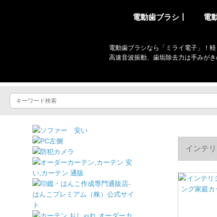
電動歯ブラシ丨
電
電動歯ブラシなら「ミライ電子」！軽
高速音波振動、歯垢除去力は手みがき
インテリ
+旅行箱