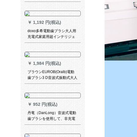
電怠け者大人歯ブラシ軟毛家
庭旅行防水美白全自動歯ブラ
シ磨き砂黒8ブラシ
￥
1,192 円(税込)
doxo多希電動歯ブラシ大人用
充電式家庭用超インテリジェ
ント音波式電動歯ブラシ柔ら
かい毛亮白男女アップグレー
ド12段黒
￥
1,984 円(税込)
ブラウンEUROB(Oralb)電動
歯ブラシ3 D音波式振動式大人
用充電式歯ブラシ口腔ケア歯
科歯科ケアD 16シリーズピン
ク1本体2ブラシ
￥
952 円(税込)
丹竜（DanLong）音波式電動
歯ブラシを使用して、非充電
式スマート防水カップル歯ブ
ラシを使用しています。