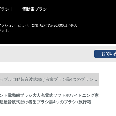
ブラシ丨
電動歯ブラシ丨
ョン」により、乾電池2本で約20,000回／分の
ります。
お問い
ップル自動超音波式怠け者歯ブラシ黒4つのブラシ
ント電動歯ブラシ大人充電式ソフトホワイトニング家
動超音波式怠け者歯ブラシ黒4つのブラシ+旅行箱