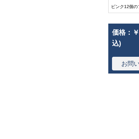
ピンク12個の
価格：
￥
込)
お問