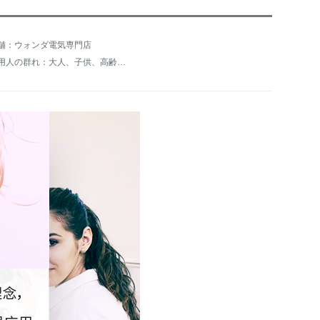
舗：ウォンダ電気専門店
適用人の群れ：大人、子供、高齢者、喫煙者、口腔敏感人、妊娠出産婦、携帯旅行