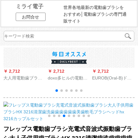
ミライ電子
世界各地最新の電動歯ブラシを
おすすめ│電動歯ブラシの専門通
お問合せ
販サイト
￥ 2,712
￥ 2,712
￥ 2,712
￥
大人用電動歯ブラシ
doxo多ヒルの電動歯
EUROB(Oral-B)ドイ
充電式防水自動音波
ブラシデュポンの柔
ツ精工ブラウブ電動
式カップル歯ブラシ
らかいブラシは歯ブ
歯ブラシ子供2 D充電
男女生家庭用軟毛E
ラシの頭の4枚の多い
式回転歯ブラシD
ブ
4-曜岩黒（合計7ブラ
ヒルの通用する版の
12/D 10スターウォー
シ＋旅行箱1つ）
白黒の組み合わせを
ズモデル
交換します。
フレップス電動歯ブラシ充電式音波式振動歯ブラ