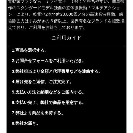
電動歯ブラシなら「ミライ電子」！軽くて持ちやすい、簡単操
作のスタンダードモデル独自の立体微振動「マルチアクショ
ン」により、乾電池2本で約20,000回／分の高速音波振動、歯
垢除去力は手みがきの５倍以上。世界有名なブランドを複数揃
えており、ご利用をお待ちしております。
ご利用ガイド
1.商品を選択する。
2.お問合せフォームをご利用いただき。
3.弊社担当より金額と代理費用などを連絡する。
4.届け先をご返信、ご注文完了。
5.支払い方法と納期などをご案内する。
6.支払い完了、弊社で商品を用意する。
7.弊社より商品を出荷する。
8.弊社お届き。