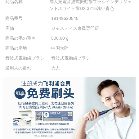
商品名称
成人充電音波式振動歯ブラシインテリジェ
ントホワイト歯HX 3216浅い青色
商品番号
19149620545
店舗
ジャスティス東晟専門店
商品の毛の重さ
500.00 g
商品の産地
中国大陸
音波式電動歯ブラシ
音波式電動歯ブラシ
適用人の群れ
大人