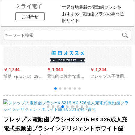
ミライ電子
世界各地最新の電動歯ブラシを
おすすめ│電動歯ブラシの専門通
お問合せ
販サイト
￥ 1,344
￥ 1,344
￥ 1,344
￥
博皓（prooral）2921
電気的に強力な歯洗
フレップス子供用電
E
音波式電動歯ブラシ
浄器携帯型知能家庭
動歯ブラシ音波式振
ヘッド2はS 205電気
用超音波式口腔洗浄
動歯ブラシヘッド2本
歯ブラシに適用され
器の矯正奇異な水歯
のスマートブルート
ます。
列クリーナー歯歯歯
ゥースプレゼントHX
1
歯そう石の歯歯歯歯
6322/04ブラシヘッド
洗浄機の正奇型ノズ
2本
フレップス電動歯ブラシHX 3216 HX 326成人充
ルです。
電式振動歯ブラシインテリジェントホワイト歯