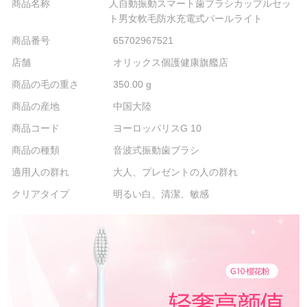
商品名称
人自動振動スマート歯ブラシカップルセッ
ト男女軟毛防水充電式パールライト
商品番号
65702967521
店舗
オリックス個護健康旗艦店
商品の毛の重さ
350.00 g
商品の産地
中国大陸
商品コード
ヨーロッパリスG 10
商品の種類
音波式振動歯ブラシ
適用人の群れ
大人、プレゼントの人の群れ
クリアタイプ
明るい白、清潔、敏感