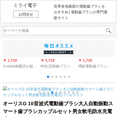
ミライ電子
世界各地最新の電動歯ブラシを
おすすめ│電動歯ブラシの専門通
お問合せ
販サイト
￥ 1,710
￥ 1,710
￥ 1,710
￥
V-white旗艦店が超音
MI生态锁歯ブラシベ
博皓電動歯ブラシ成
波式のカップルを深
アドクター歯ブラシ
人充電式音波式振動
く愛しています。電
MIベイドクター歯ブ
歯ブラシS 205皓月白
(
気歯ブラシ美牙怠人
ラシ4色セット
全自動歯ブラシ純白
歯歯歯科掃除機は彼
旅
女にバレンタインデ
E
オーリスG 10音波式電動歯ブラシ大人自動振動ス
ーのプレゼントをあ
マート歯ブラシカップルセット男女軟毛防水充電
げます。