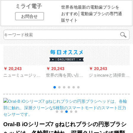
ミライ電子
世界各地最新の電動歯ブラシを
おすすめ│電動歯ブラシの専門通
お問合せ
販サイト
￥ 20,243
￥ 20,243
￥ 20,243
￥
ニューミュージック
世界の海を買い占め
ジョincareと清掃音波
の子供用電動歯ブラ
ている
式の5つの電動歯ブラ
シ回転式3-6-12歳の
シ大人無線充電式全
デュポンの柔らかい
自動知能歯ブラシ軟
毛の子供の電動歯ブ
毛振動防水E 2真珠白
ラシNY 500 C青い7-
（合計2本のブラシヘ
14歳
ッド）
Oral-B iOシリーズ7 gねじれブラシの円形ブラシ