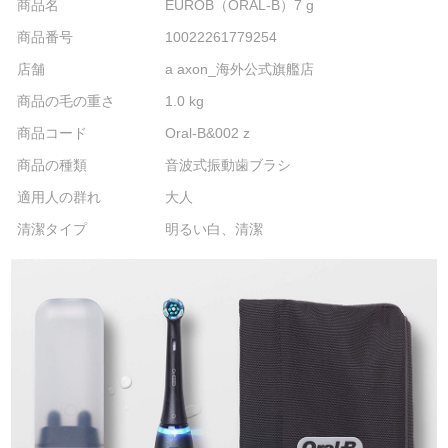
商品名
EUROB（ORAL-B）7 g
商品番号
10022261779254
店舗
a axon_海外公式旗艦店
商品の毛の重さ
1.0 kg
商品コード
Oral-B&002 z
商品の種類
音波式振動歯ブラシ
適用人の群れ
大人
清潔タイプ
明るい白、清潔