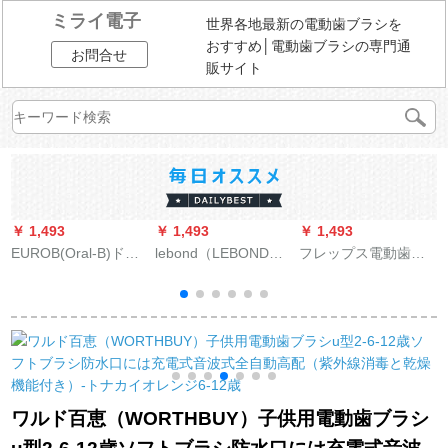
ミライ電子
世界各地最新の電動歯ブラシを
おすすめ│電動歯ブラシの専門通
お問合せ
販サイト
￥ 1,493
￥ 1,493
￥ 1,493
￥
EUROB(Oral-B)ドイ
lebond（LEBOND）
フレップス電動歯ブ
ツブラウンEUROb電
電気歯ブラシ成人音
ラシ大人充電式歯ブ
E
気歯ブラシ成人2 D音
波式充電式家庭用自
ラシ全身洗浄深さ歯
波式家庭用充電式防
動歯ブラシM 1悦光青
切れダイヤモンドク
水回転自動歯ブラシD
リアシリーズHX
大
12ラベンダーパープ
9312/02ゴールドドリ
ル
ル充電旅行箱+充電グ
ラス
ワルド百恵（WORTHBUY）子供用電動歯ブラシ