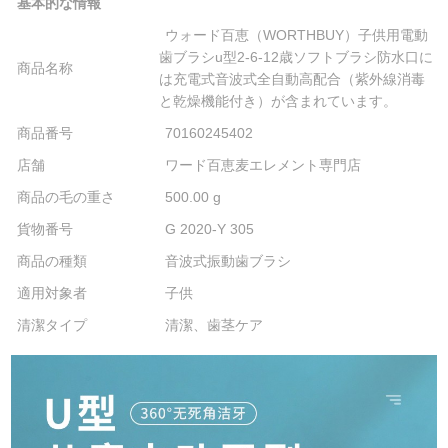
基本的な情報
ウォード百恵（WORTHBUY）子供用電動
歯ブラシu型2-6-12歳ソフトブラシ防水口に
商品名称
は充電式音波式全自動高配合（紫外線消毒
と乾燥機能付き）が含まれています。
商品番号
70160245402
店舗
ワード百恵麦エレメント専門店
商品の毛の重さ
500.00 g
貨物番号
G 2020-Y 305
商品の種類
音波式振動歯ブラシ
適用対象者
子供
清潔タイプ
清潔、歯茎ケア