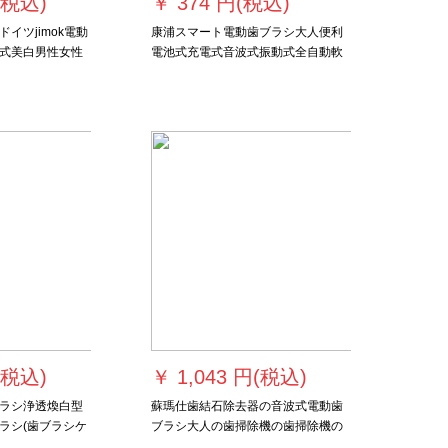
(税込)
￥
374 円(税込)
イツjimok電動
康浦スマート電動歯ブラシ大人便利
式美白男性女性
電池式充電式音波式振動式全自動軟
セットホワイト
毛ブラシ学生党カップルセット男性
（6本の歯ブラシ
女性美白歯アップグレードモデル黒
(税込)
￥
1,043 円(税込)
ラシ浄透煥白型
蘇瑪仕歯結石除去器の音波式電動歯
ラシ(歯ブラシケ
ブラシ大人の歯掃除機の歯掃除機の
強度が濃い紫HX
19種類の青（順豊）