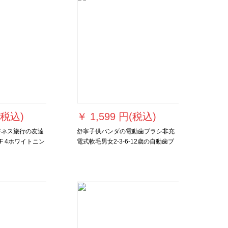
(税込)
￥
1,599 円(税込)
ビジネス旅行の友達
舒寧子供パンダの電動歯ブラシ非充
F 4ホワイトニン
電式軟毛男女2-3-6-12歳の自動歯ブ
旅行箱に2ブラシ
ラシパンダ(6頭)+889 I青(4頭)+子供
す。
用歯磨き1箱