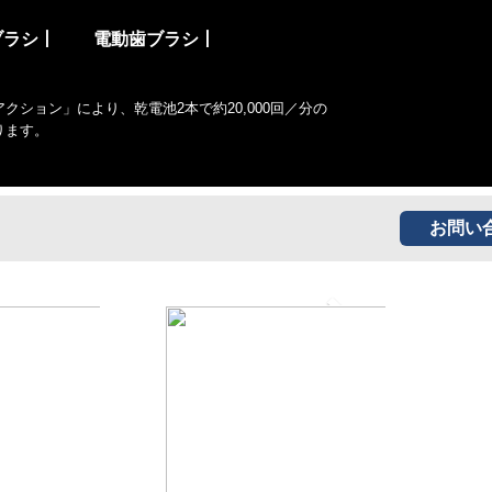
ブラシ丨
電動歯ブラシ丨
ョン」により、乾電池2本で約20,000回／分の
ります。
お問い
Next