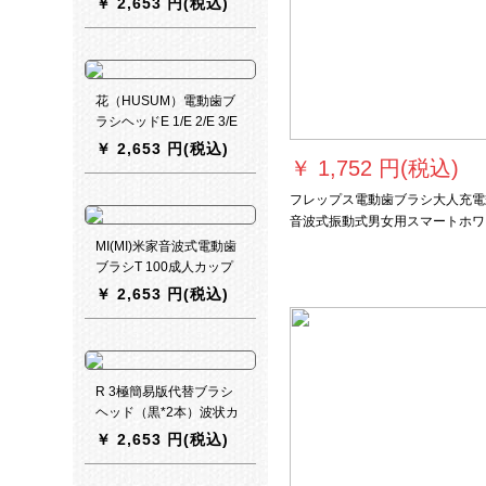
￥
2,653 円(税込)
イスクリーム1大人
花（HUSUM）電動歯ブ
ラシヘッドE 1/E 2/E 3/E
8クリーナータイプの花
￥
2,653 円(税込)
にブラシ3本でE 1クリー
￥
1,752 円(税込)
ナータイプ（黒4本入
フレップス電動歯ブラシ大人充電
り）を入れます。
音波式振動式男女用スマートホワ
ト電動歯ブラシHX 6231/01
MI(MI)米家音波式電動歯
ブラシT 100成人カップ
ル男女家庭用知能防水振
￥
2,653 円(税込)
動亮白歯米家音波式電動
歯ブラシT 100—白
R 3極簡易版代替ブラシ
ヘッド（黒*2本）波状カ
ッティングWタイプブラ
￥
2,653 円(税込)
シの高効率洗浄歯みがき
斜め植毛技術