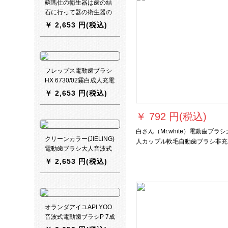
蘇瑪仕の衛生器は歯の結
石に行って器の衛生器の
超音波式の電動の自動歯
￥
2,653 円(税込)
ブラシの歯の洗剤の神器
を取り除きます。
フレップス電動歯ブラシ
HX 6730/02霧白成人充電
式音波式振動歯ブラシの
￥
2,653 円(税込)
3つのタイプは6721と同
じです。
￥
792 円(税込)
白さん（Mr.white）電動歯ブラシ
クリーンカラー(JIELING)
人カップル軟毛自動歯ブラシ非充
電動歯ブラシ大人音波式
式青粉カップルセット
振動誘導充電歯ブラシ防
￥
2,653 円(税込)
水知能黒(感応充電+2つの
ブラシ)
オランダアイユAPI YOO
音波式電動歯ブラシP 7成
人充電式振動歯ブラシア