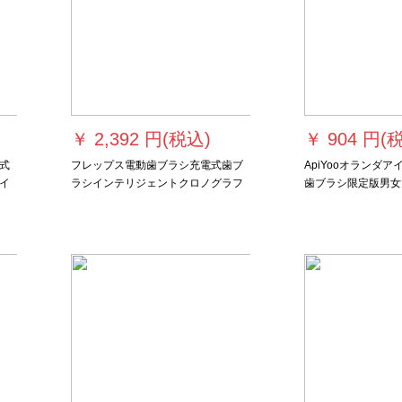
￥
2,392 円(税込)
￥
904 円(
式
フレップス電動歯ブラシ充電式歯ブ
ApiYooオランダアイ
イ
ラシインテリジェントクロノグラフ
歯ブラシ限定版男女
音波式歯ブラシ音波式振動歯ブラシ
音波式振動歯ブラシ
HX 6511/50進級タイプ-1ブラシ付
ップルプレゼントギ
ブラシヘッド（赤三