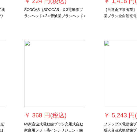
￥
224 円(税込)
￥
1,418 円
式成
SOOCAS（SOOCAS）X 3電動歯ブ
【自営倉正常出荷】ド
ワ
ラシヘッドx 3 u音波歯ブラシヘッドx
歯ブラシ全自動充電
矯
5スマート歯ブラシヘッド歯クリーナ
成人超音波カップル
ー付属品X 3軽贅沢旅行収納ボックス
月光アップグレード
ヘッド）
￥
368 円(税込)
￥
5,243 円
家充
MI家音波式電動歯ブラシ充電式自動
フレップス電動歯ブ
口
家庭用ソフト毛インテリジェント歯
成人音波式振動歯ブ
ブラシヘッドMI音波式電動歯ブラシT
ース付)3パターンの