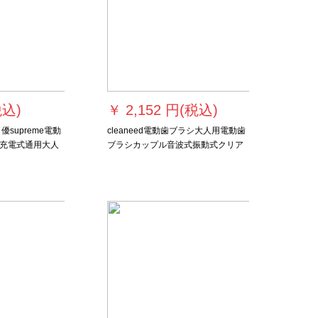
税込)
￥
2,152 円(税込)
優supreme電動
cleaneed電動歯ブラシ大人用電動歯
充電式通用大人
ブラシカップル音波式振動式クリア
防水ネット赤カ
六角形高偉光同項香橙
フトボックス歯
本入り）