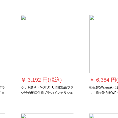
0
100（ピンク）+歯ブラシヘッド
6874/42
￥
3,192 円(税込)
￥
6,384 円
ブラ
ウサギ磨き（MOTU）U型電動歯ブラ
衛生碧(Waterpi
ジェ
シ/全自動口付歯ブラシ/インテリジェ
して歯を洗う器WP-
神
ント超音波式360度怠け者歯磨き神
用デスクトップの水
器萌小鸡3-6歳ハードカバー版
を持って携帯して変
です。