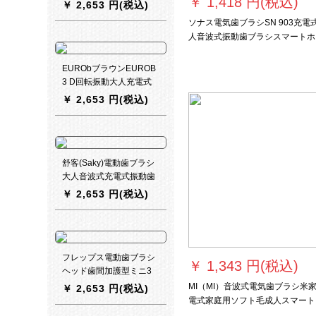
￥
1,418 円(税込)
*1)クリーングリーンHX
￥
2,653 円(税込)
3216/31
ソナス電気歯ブラシSN 903充電
人音波式振動歯ブラシスマートホ
イトカップル全自動歯ブラシ軟毛
正奇形象牙白コース
EURObブラウンEUROB
3 D回転振動大人充電式
スマート電動歯ブラシD
￥
2,653 円(税込)
16ブルー伝奇ブルー
舒客(Saky)電動歯ブラシ
大人音波式充電式振動歯
ブラシ防水G 2262(黒)
￥
2,653 円(税込)
フレップス電動歯ブラシ
￥
1,343 円(税込)
ヘッド歯間加護型ミニ3
本セットHX 9013/05 HX
MI（MI）音波式電気歯ブラシ米
￥
2,653 円(税込)
6972 HX 6616（新包装
電式家庭用ソフト毛成人スマート
HX 9013/67ランダム出
腔洗浄電気歯ブラシ家電【新品現