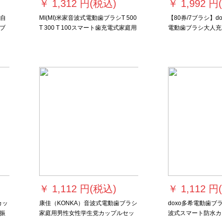
￥
1,312 円(税込)
￥
1,992 円
式自
MI(MI)米家音波式電動歯ブラシT 500
【80券/7ブラシ】d
ブ
T 300 T 100スマート歯充電式家庭用
電動歯ブラシ大人充
ブラ
ソフト歯ブラシヘッド成人口腔洗浄
国風カップルタイプ
携帯米家音波式電動歯ブラシT
自動歯ブラシD 5 D
300+米家音波式電動歯ブラシヘッド
シ付
3本標準版
￥
1,112 円(税込)
￥
1,112 円
カッ
康佳（KONKA）音波式電動歯ブラシ
doxo多希電動歯ブ
振
家庭用男性女性学生党カップルセッ
波式スマート防水カ