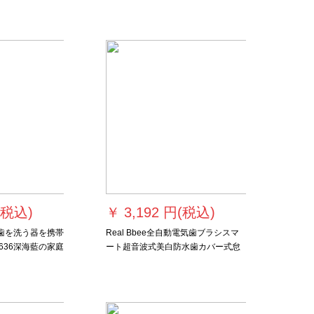
(税込)
￥
3,192 円(税込)
k)は歯を洗う器を携帯
Real Bbee全自動電気歯ブラシスマ
636深海藍の家庭
ート超音波式美白防水歯カバー式怠
瓶座のシリーズ
け者歯磨き神器超音波式美歯計
圧器がいらない