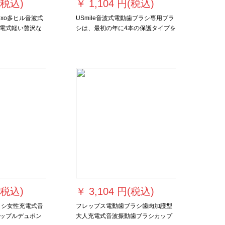
(税込)
￥
1,104 円(税込)
oxo多ヒル音波式
USmile音波式電動歯ブラシ専用ブラ
電式軽い贅沢な
シは、最初の年に4本の保護タイプを
の歯ブラシ軟毛
入れて、4本のセットにします。
濃縮レッド-7ブラ
(税込)
￥
3,104 円(税込)
ラシ女性充電式音
フレップス電動歯ブラシ歯肉加護型
ップルデュポン
大人充電式音波振動歯ブラシカップ