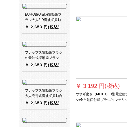
荷）
物】米家音波式電動歯ブラシT 50
EUROB(Oralb)電動歯ブ
ラシ大人3 D音波式振動
歯ブラシ人魚姫パウダー
￥
2,653 円(税込)
P 100万円祝日ギフトボ
ックスドイツ輸入ブウセ
イコー
フレップス電動歯ブラシ
の音波式振動歯ブラシ
は、大人の音波式電動歯
￥
2,653 円(税込)
ブラシの自動歯ブラシ
は、深い青色のHX
3226/22付です。
￥
3,192 円(税込)
フレップス電動歯ブラシ
ウサギ磨き（MOTU）U型電動歯
大人充電式音波式振動自
シ/全自動口付歯ブラシ/インテリ
動歯ブラシソフト歯茎加
￥
2,653 円(税込)
ント超音波式360度怠け者歯磨き
護型歯ブラシカップルセ
器萌小鸡6-14歳ハードカバー版
ット音波式電動歯ブラシ
HX 3226カップルセット
(青+粉)