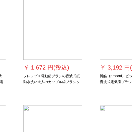
￥
1,672 円(税込)
￥
3,192 円
大
フレップス電動歯ブラシの音波式振
博皓（prooral）
電
動水洗い大人のカップル歯ブラシソ
音波式電気歯ブラシ
フト毛HX 3216アップグレードモデ
グ歯多効果知能消毒
ルHX 326/51魅力ブラック
の白い歯を配合しま