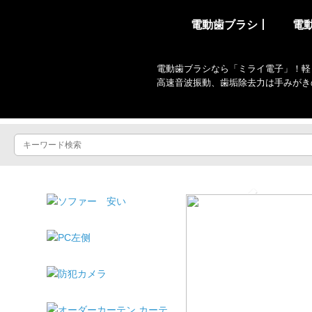
電動歯ブラシ丨
電
電動歯ブラシなら「ミライ電子」！軽
高速音波振動、歯垢除去力は手みがき
...
Previous