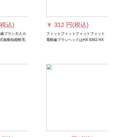
(税込)
￥
312 円(税込)
動歯ブラシ大人カ
フィットフィットフィットフィット
式振動知能軟毛
電動歯ブラシヘッドはHX 9362 HX
結石除去器白2本
6950 HX 6730 HX 9340の歯ブラシ
ヘッドを交換するHX 6014智臻保護
歯茎混合型HX 9073/15