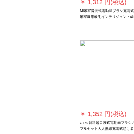
￥
1,312 円(税込)
MI米家音波式電動歯ブラシ充電
動家庭用軟毛インテリジェント歯
ラシヘッドMI米家音波式電動歯
シT 300+通用形歯ブラシヘッド
￥
1,352 円(税込)
zhike智科超音波式電動歯ブラシ
プルセット大人無線充電式怠け者