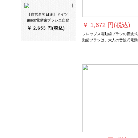
【自営倉翌日達】ドイツ
jimok電動歯ブラシ全自動
￥
1,672 円(税込)
充電式美白男女士成人超
￥
2,653 円(税込)
音波式カップルセットの
フレップス電動歯ブラシの音波式
曜石黒アップグレード
動歯ブラシは、大人の音波式電動
（歯ブラシ6本）
ブラシの自動歯ブラシは、深い青
のHX 3226/22付です。