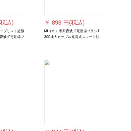
(税込)
￥
893 円(税込)
ープリント超微
MI（MI）米家音波式電動歯ブラシT
音波式電動歯ブ
300成人カップル充電式スマート防
ブラシ充電式洗
水振動米家音波式電動歯ブラシT
イドブラシとピ
300+通用歯ブラシ1本入り