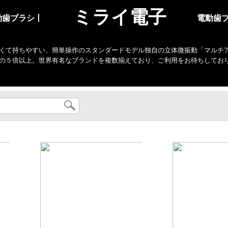
ミライ電子
動歯ブラシ丨
電動歯
くて持ちやすい、簡単操作のスタンダードモデル独自の立体微振動「マルチアクシ
の５倍以上。世界有名なブランドを複数揃えており、ご利用をお待ちしてお
...