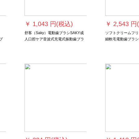
￥
1,043 円(税込)
￥
2,543 円
舒客（Saky）電動歯ブラシSAKY成
ソフトクリームフリ
ブ
人口腔ケア音波式充電式振動歯ブラ
細軟毛電動歯ブラシ
充
シG 3212（黒）
ラシカップル電動歯
顔器無料オーダーメ
ンク
ンクの洗顔料