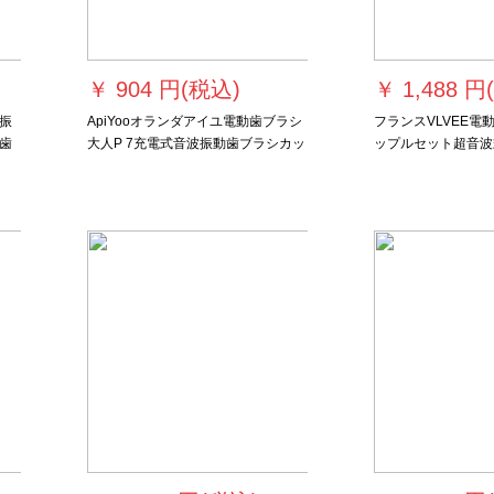
￥
904 円(税込)
￥
1,488 円
振
ApiYooオランダアイユ電動歯ブラシ
フランスVLVEE電
歯
大人P 7充電式音波振動歯ブラシカッ
ップルセット超音波
色
プル共通（ブラシ2本持参）歯ブラシ
全自動クリーナー歯
の交換ヘッド-3本入りホワイト