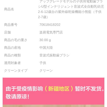
アップグレードモデルの子供用電動歯ブラ
シU型インテリジェント音波式全自動乳幼児
商品名
2-6-12歳台の紫外線乾燥機能小熊藍（子供
2-7歳）
商品番号
70618418202
店舗
楽易電気専門店
商品の毛の重さ
30.00 g
商品の産地
中国大陸
商品の種類
音波式振動歯ブラシ
適用対象者
子供
クリーンタイプ
クリーン