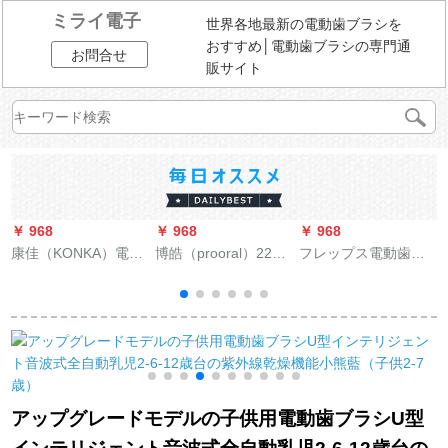
ミライ電子
世界各地最新の電動歯ブラシを
おすすめ│電動歯ブラシの専門通
お問合せ
販サイト
￥ 968
￥ 968
￥ 968
￥
康佳（KONKA）電動
博皓（prooral）2205
フレップス電動歯ブ
V
音波式歯ブラシヘッ
回転式電動歯ブラシ
ラシ成人式音波式振
ド2本がKZ-5 Sホワイ
誘導充電双速双模智
動歯ブラシダイヤモ
トに似合う。
控機芯成人歯ブラシ
ンド・明るい白タイ
知能カップル電動歯
プの5つの歯のパター
ブラシ2ブラシヘッド
ンHX 9302/31金ドリ
2915歯ブラシヘッド
ル
（2本黒入り）
アップグレードモデルの子供用電動歯ブラシU型